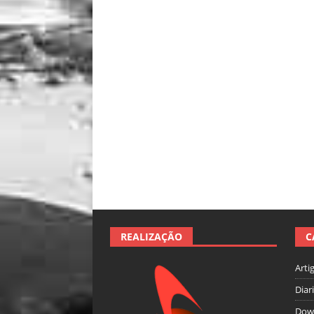
REALIZAÇÃO
C
Arti
Diar
Dow