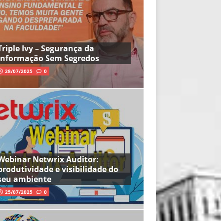
Triple Ivy – Segurança da
Informação Sem Segredos
28/07/2025
0
Webinar Netwrix Auditor:
produtividade e visibilidade do
seu ambiente
25/07/2025
0