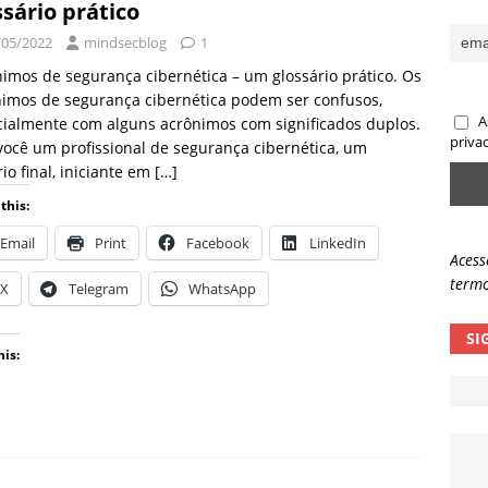
ssário prático
sas promessas de emprego na Meta, Disney, Coca-Cola e Spotify
/05/2022
mindsecblog
1
imos de segurança cibernética – um glossário prático. Os
imos de segurança cibernética podem ser confusos,
 guardrails, a autonomia da IA se torna um risco
NOTÍCIAS
A
ialmente com alguns acrônimos com significados duplos.
eleva taxa de sucesso de phishing para 54%
NOTÍCIAS
priva
você um profissional de segurança cibernética, um
io final, iniciante em
[…]
this:
Email
Print
Facebook
LinkedIn
Acess
termo
X
Telegram
WhatsApp
SI
his: