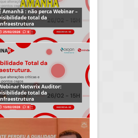
É Amanhã : não perca Webinar –
visibilidade total da
infraestrutura
25/02/2026
0
Webinar Netwrix Auditor:
visibilidade total da
infraestrutura
13/02/2026
0