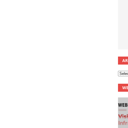
AR
WE