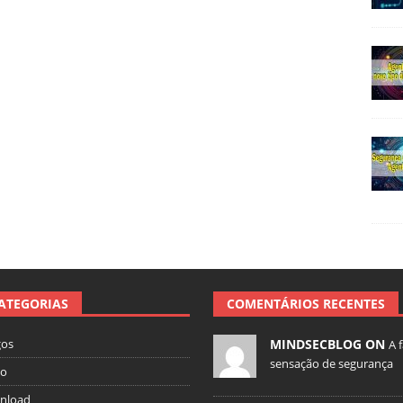
ATEGORIAS
COMENTÁRIOS RECENTES
gos
MINDSECBLOG ON
A 
sensação de segurança
io
nload