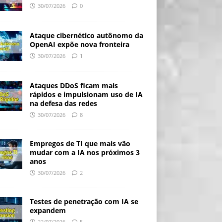
30/07/2026
0
Ataque cibernético autônomo da
OpenAI expõe nova fronteira
30/07/2026
1
Ataques DDoS ficam mais
rápidos e impulsionam uso de IA
na defesa das redes
30/07/2026
8
Empregos de TI que mais vão
mudar com a IA nos próximos 3
anos
30/07/2026
2
Testes de penetração com IA se
expandem
22/07/2026
5