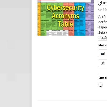
glo
[ 06/08/2026 ]
Fal
16
NOTÍCIAS
Acrôn
acrôn
[ 06/08/2026 ]
Sem
espec
[ 06/08/2026 ]
IA 
Seja 
usuár
Share 
Like t