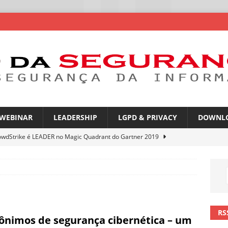
WEBINAR
LEADERSHIP
LGPD & PRIVACY
DOWNL
owdStrike é LEADER no Magic Quadrant do Gartner 2019
rica Latina é a segunda região mais exposta a ciberameaças
ÍCIAS
amplia desafio de segurança e governança nas redes corporativas
RS
ônimos de segurança cibernética – um