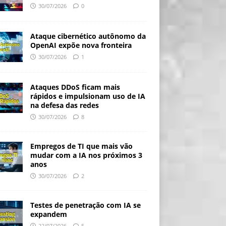
30/07/2026
0
Ataque cibernético autônomo da
OpenAI expõe nova fronteira
30/07/2026
1
Ataques DDoS ficam mais
rápidos e impulsionam uso de IA
na defesa das redes
30/07/2026
8
Empregos de TI que mais vão
mudar com a IA nos próximos 3
anos
30/07/2026
2
Testes de penetração com IA se
expandem
22/07/2026
5