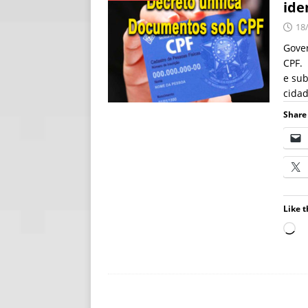
ide
[ 06/08/2026 ]
Fal
18
NOTÍCIAS
Gover
CPF. 
[ 06/08/2026 ]
Sem
e sub
[ 06/08/2026 ]
IA 
cidad
Share 
Like t