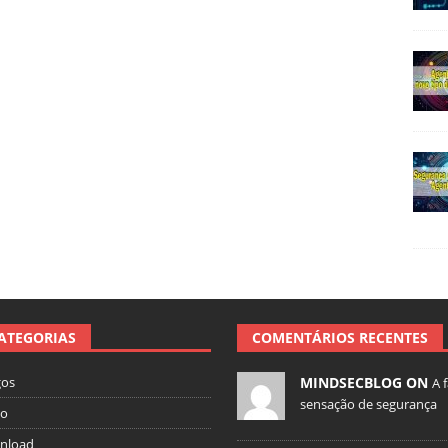
ATEGORIAS
COMENTÁRIOS RECENTES
gos
MINDSECBLOG ON
A 
sensação de segurança
io
nload