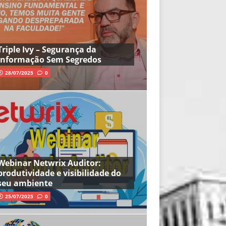
Triple Ivy – Segurança da
Informação Sem Segredos
28/07/2025
0
Webinar Netwrix Auditor:
produtividade e visibilidade do
seu ambiente
25/07/2025
0