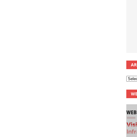
AR
WE