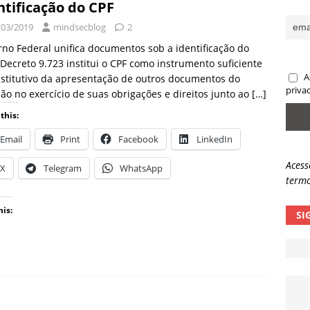
ntificação do CPF
sas promessas de emprego na Meta, Disney, Coca-Cola e Spotify
/03/2019
mindsecblog
2
no Federal unifica documentos sob a identificação do
Decreto 9.723 institui o CPF como instrumento suficiente
 guardrails, a autonomia da IA se torna um risco
NOTÍCIAS
A
stitutivo da apresentação de outros documentos do
eleva taxa de sucesso de phishing para 54%
NOTÍCIAS
priva
ão no exercício de suas obrigações e direitos junto ao
[…]
this:
Email
Print
Facebook
LinkedIn
Acess
X
Telegram
WhatsApp
termo
his:
SI