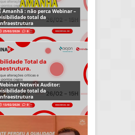
É Amanhã : não perca Webinar –
visibilidade total da
infraestrutura
25/02/2026
0
Webinar Netwrix Auditor:
visibilidade total da
infraestrutura
13/02/2026
0