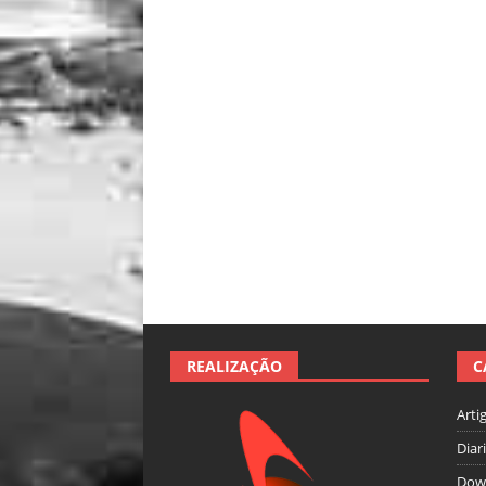
REALIZAÇÃO
C
Arti
Diar
Dow