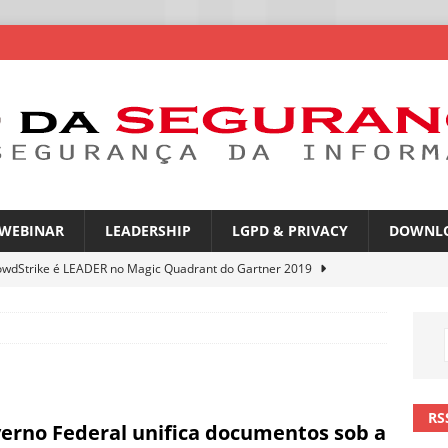
WEBINAR
LEADERSHIP
LGPD & PRIVACY
DOWNL
owdStrike é LEADER no Magic Quadrant do Gartner 2019
rica Latina é a segunda região mais exposta a ciberameaças
ÍCIAS
amplia desafio de segurança e governança nas redes corporativas
RS
erno Federal unifica documentos sob a