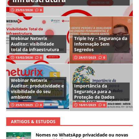
25/02/2026
0
Webinar Netwrix
Triple Ivy – Segurança da
Auditor: visibilidade
Informação Sem
total da infraestrutura
Segredos
13/02/2026
0
28/07/2025
0
Webinar Netwrix
Auditor: produtividade e
Importância da
visibilidade do seu
Segurança para a
ambiente
Proteção de Dados
25/07/2025
0
16/01/2025
0
ARTIGOS & ESTUDOS
Nomes no WhatsApp privacidade ou novas