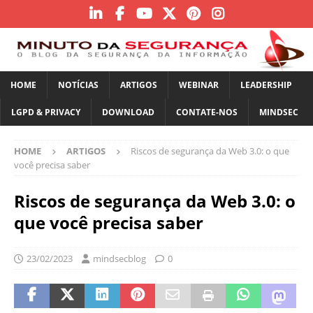
HOME
NOTÍCIAS
ARTIGOS
WEBINAR
LEADERSHIP
LGPD & PRIVACY
DOWNLOAD
CONTATE-NOS
MINDSEC
HOME
ARTIGOS
Riscos de segurança da Web 3.0: o que
você precisa saber
Riscos de segurança da Web 3.0: o
que você precisa saber
23/02/2023
mindsecblog
0