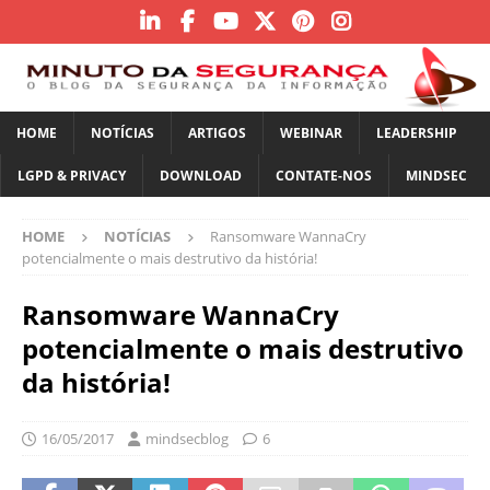
HOME
NOTÍCIAS
ARTIGOS
WEBINAR
LEADERSHIP
LGPD & PRIVACY
DOWNLOAD
CONTATE-NOS
MINDSEC
HOME
NOTÍCIAS
Ransomware WannaCry
potencialmente o mais destrutivo da história!
Ransomware WannaCry
potencialmente o mais destrutivo
da história!
16/05/2017
mindsecblog
6