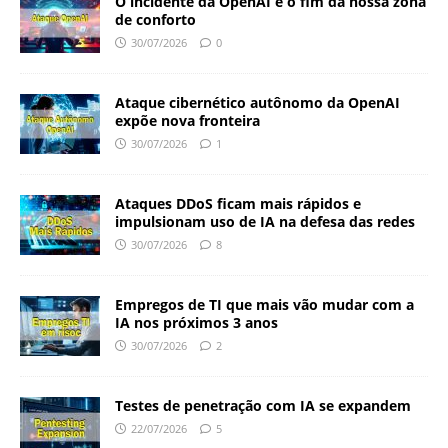
O incidente da OpenAI e o fim da nossa zona
de conforto
30/07/2026
0
Ataque cibernético autônomo da OpenAI
expõe nova fronteira
30/07/2026
1
Ataques DDoS ficam mais rápidos e
impulsionam uso de IA na defesa das redes
30/07/2026
8
Empregos de TI que mais vão mudar com a
IA nos próximos 3 anos
30/07/2026
2
Testes de penetração com IA se expandem
22/07/2026
5