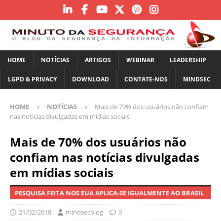
HOME
NOTÍCIAS
ARTIGOS
WEBINAR
LEADERSHIP
LGPD & PRIVACY
DOWNLOAD
CONTATE-NOS
MINDSEC
HOME
NOTÍCIAS
Mais de 70% dos usuários não confiam
nas notícias divulgadas em mídias sociais
Mais de 70% dos usuários não
confiam nas notícias divulgadas
em mídias sociais
PESQUISA FEITA NOS EUA APLICA-SE IGUALMENTE AO BRASIL
21/02/2018
mindsecblog
0