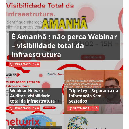
É Amanhã : não perca Webinar
– visibilidade total da
infraestrutura
25/02/2026
0
Webinar Netwrix
Triple Ivy – Segurança da
Auditor: visibilidade
Informação Sem
total da infraestrutura
Segredos
13/02/2026
0
28/07/2025
0