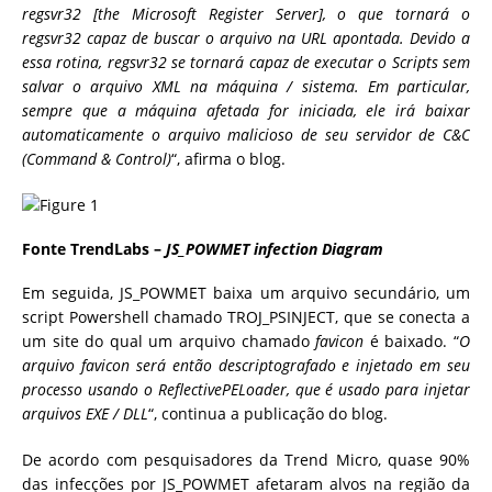
regsvr32 [the Microsoft Register Server], o que tornará o
regsvr32 capaz de buscar o arquivo na URL apontada. Devido a
essa rotina, regsvr32 se tornará capaz de executar o Scripts sem
salvar o arquivo XML na máquina / sistema. Em particular,
sempre que a máquina afetada for iniciada, ele irá baixar
automaticamente o arquivo malicioso de seu servidor de C&C
(Command & Control)
“, afirma o blog.
Fonte TrendLabs –
JS_POWMET infection Diagram
Em seguida, JS_POWMET baixa um arquivo secundário, um
script Powershell chamado TROJ_PSINJECT, que se conecta a
um site do qual um arquivo chamado
favicon
é baixado.
“
O
arquivo favicon será então descriptografado e injetado em seu
processo usando o ReflectivePELoader, que é usado para injetar
arquivos EXE / DLL
“, continua a publicação do blog.
De acordo com pesquisadores da Trend Micro, quase 90%
das infecções por JS_POWMET afetaram alvos na região da