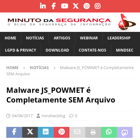
HOME
NOTÍCIAS
ARTIGOS
WEBINAR
LEADERSHIP
LGPD & PRIVACY
DOWNLOAD
CONTATE-NOS
MINDSEC
HOME
NOTÍCIAS
Malware JS_POWMET é Completamente
SEM Arquivo
Malware JS_POWMET é
Completamente SEM Arquivo
04/08/2017
mindsecblog
0