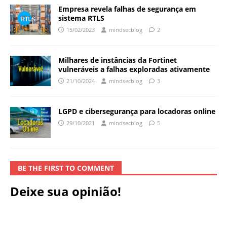
Empresa revela falhas de segurança em
sistema RTLS
15/02/2023
mindsecblog
2
Milhares de instâncias da Fortinet
vulneráveis a falhas exploradas ativamente
21/10/2024
mindsecblog
3
LGPD e cibersegurança para locadoras online
29/10/2021
mindsecblog
5
BE THE FIRST TO COMMENT
Deixe sua opinião!