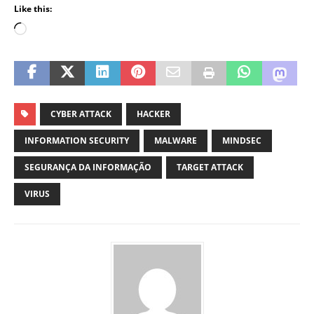
Like this:
CYBER ATTACK
HACKER
INFORMATION SECURITY
MALWARE
MINDSEC
SEGURANÇA DA INFORMAÇÃO
TARGET ATTACK
VIRUS