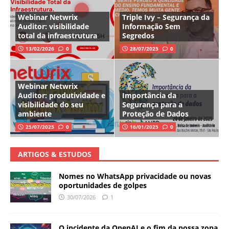
Webinar Netwrix
Triple Ivy – Segurança da
Auditor: visibilidade
Informação Sem
total da infraestrutura
Segredos
13/02/2026
0
28/07/2025
0
Webinar Netwrix
Auditor: produtividade e
Importância da
visibilidade do seu
Segurança para a
ambiente
Proteção de Dados
25/07/2025
0
16/01/2025
0
ARTIGOS & ESTUDOS
Nomes no WhatsApp privacidade ou novas
oportunidades de golpes
30/07/2026
1
O incidente da OpenAI e o fim da nossa zona