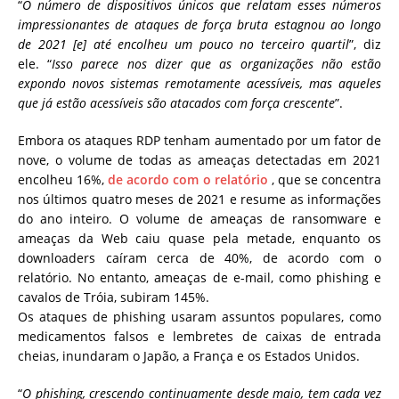
“
O número de dispositivos únicos que relatam esses números
impressionantes de ataques de força bruta estagnou ao longo
de 2021 [e] até encolheu um pouco no terceiro quartil
”, diz
ele. “
Isso parece nos dizer que as organizações não estão
expondo novos sistemas remotamente acessíveis, mas aqueles
que já estão acessíveis são atacados com força crescente
”.
Embora os ataques RDP tenham aumentado por um fator de
nove, o volume de todas as ameaças detectadas em 2021
encolheu 16%,
de acordo com o relatório
, que se concentra
nos últimos quatro meses de 2021 e resume as informações
do ano inteiro. O volume de ameaças de ransomware e
ameaças da Web caiu quase pela metade, enquanto os
downloaders caíram cerca de 40%, de acordo com o
relatório. No entanto, ameaças de e-mail, como phishing e
cavalos de Tróia, subiram 145%.
Os ataques de phishing usaram assuntos populares, como
medicamentos falsos e lembretes de caixas de entrada
cheias, inundaram o Japão, a França e os Estados Unidos.
“
O phishing, crescendo continuamente desde maio, tem cada vez