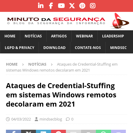
HOME
NOTÍCIAS
ARTIGOS
WEBINAR
LEADERSHIP
LGPD & PRIVACY
DOWNLOAD
CONTATE-NOS
MINDSEC
HOME
NOTÍCIAS
Ataques de Credential-Stuffing em
sistemas Windows remotos decolaram em 2021
Ataques de Credential-Stuffing
em sistemas Windows remotos
decolaram em 2021
04/03/2022
mindsecblog
0