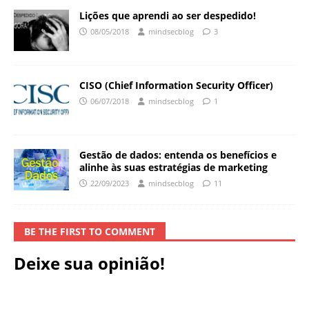
Lições que aprendi ao ser despedido!
08/05/2018
mindsecblog
3
CISO (Chief Information Security Officer)
06/07/2018
mindsecblog
1
Gestão de dados: entenda os benefícios e
alinhe às suas estratégias de marketing
22/09/2023
mindsecblog
11
BE THE FIRST TO COMMENT
Deixe sua opinião!