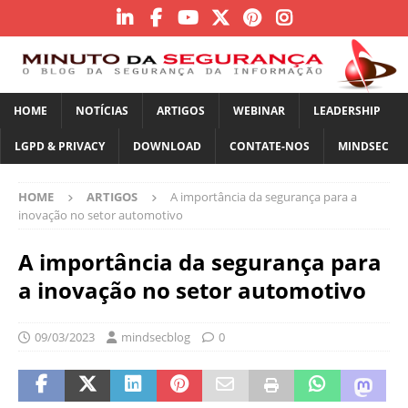
HOME
NOTÍCIAS
ARTIGOS
WEBINAR
LEADERSHIP
LGPD & PRIVACY
DOWNLOAD
CONTATE-NOS
MINDSEC
HOME
ARTIGOS
A importância da segurança para a
inovação no setor automotivo
A importância da segurança para
a inovação no setor automotivo
09/03/2023
mindsecblog
0