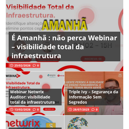
É Amanhã : não perca Webinar
– visibilidade total da
infraestrutura
25/02/2026
0
Webinar Netwrix
Triple Ivy – Segurança da
Auditor: visibilidade
Informação Sem
total da infraestrutura
Segredos
13/02/2026
0
28/07/2025
0