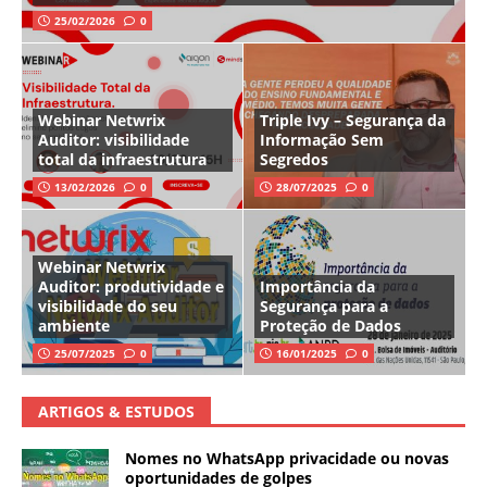
25/02/2026
0
Webinar Netwrix
Triple Ivy – Segurança da
Auditor: visibilidade
Informação Sem
total da infraestrutura
Segredos
13/02/2026
0
28/07/2025
0
Webinar Netwrix
Auditor: produtividade e
Importância da
visibilidade do seu
Segurança para a
ambiente
Proteção de Dados
25/07/2025
0
16/01/2025
0
ARTIGOS & ESTUDOS
Nomes no WhatsApp privacidade ou novas
oportunidades de golpes