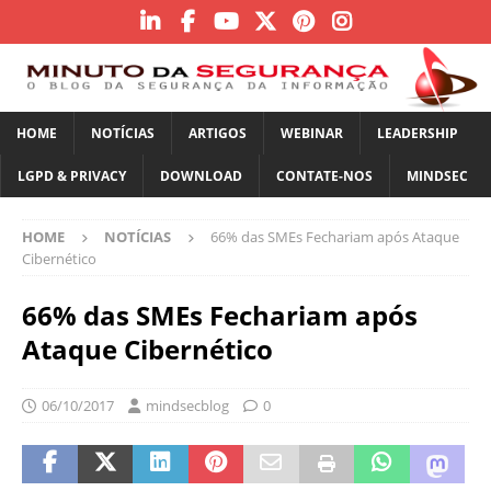
HOME
NOTÍCIAS
ARTIGOS
WEBINAR
LEADERSHIP
LGPD & PRIVACY
DOWNLOAD
CONTATE-NOS
MINDSEC
HOME
NOTÍCIAS
66% das SMEs Fechariam após Ataque
Cibernético
66% das SMEs Fechariam após
Ataque Cibernético
06/10/2017
mindsecblog
0