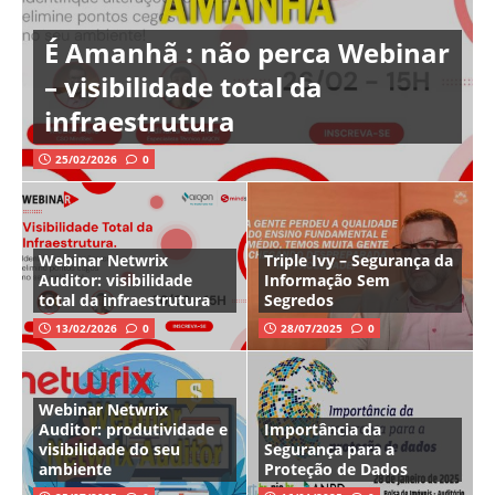
É Amanhã : não perca Webinar
– visibilidade total da
infraestrutura
25/02/2026
0
Webinar Netwrix
Triple Ivy – Segurança da
Auditor: visibilidade
Informação Sem
total da infraestrutura
Segredos
13/02/2026
0
28/07/2025
0
Webinar Netwrix
Auditor: produtividade e
Importância da
visibilidade do seu
Segurança para a
ambiente
Proteção de Dados