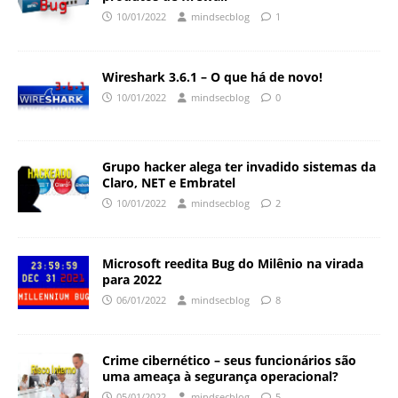
10/01/2022
mindsecblog
1
Wireshark 3.6.1 – O que há de novo!
10/01/2022
mindsecblog
0
Grupo hacker alega ter invadido sistemas da
Claro, NET e Embratel
10/01/2022
mindsecblog
2
Microsoft reedita Bug do Milênio na virada
para 2022
06/01/2022
mindsecblog
8
Crime cibernético – seus funcionários são
uma ameaça à segurança operacional?
05/01/2022
mindsecblog
5