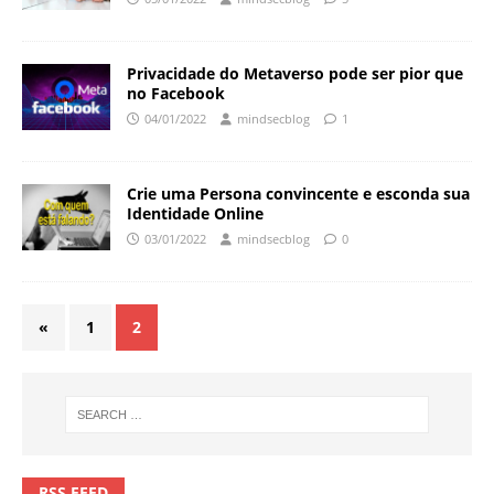
Privacidade do Metaverso pode ser pior que
no Facebook
04/01/2022
mindsecblog
1
Crie uma Persona convincente e esconda sua
Identidade Online
03/01/2022
mindsecblog
0
«
1
2
RSS FEED