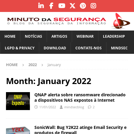
HOME
NOTÍCIAS
ARTIGOS
WEBINAR
LEADERSHIP
LGPD & PRIVACY
DOWNLOAD
CONTATE-NOS
MINDSEC
HOME
2022
January
Month:
January 2022
QNAP alerta sobre ransomware direcionado
a dispositivos NAS expostos à Internet
11/01/2022
mindsecblog
2
SonicWall: Bug Y2K22 atinge Email Security e
produtos de firewall