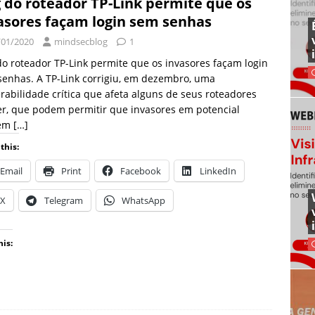
 do roteador TP-Link permite que os
asores façam login sem senhas
/01/2020
mindsecblog
1
o roteador TP-Link permite que os invasores façam login
enhas. A TP-Link corrigiu, em dezembro, uma
rabilidade crítica que afeta alguns de seus roteadores
r, que podem permitir que invasores em potencial
lem
[…]
this:
Email
Print
Facebook
LinkedIn
X
Telegram
WhatsApp
his: