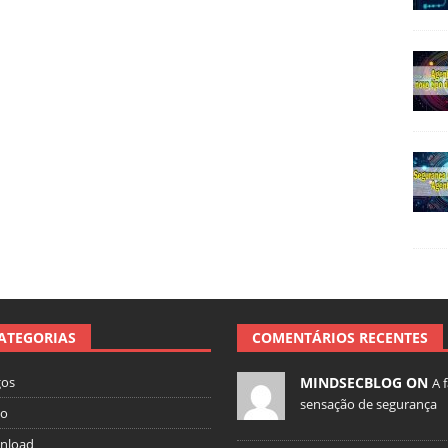
ATEGORIAS
COMENTÁRIOS RECENTES
gos
MINDSECBLOG ON
A 
sensação de segurança
io
nload