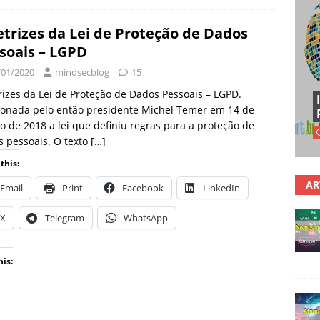
etrizes da Lei de Proteção de Dados
soais – LGPD
/01/2020
mindsecblog
15
rizes da Lei de Proteção de Dados Pessoais – LGPD.
ionada pelo então presidente Michel Temer em 14 de
o de 2018 a lei que definiu regras para a proteção de
 pessoais. O texto
[…]
this:
AR
Email
Print
Facebook
LinkedIn
X
Telegram
WhatsApp
his: