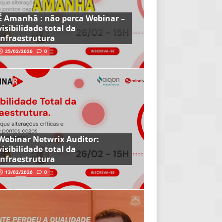
É Amanhã : não perca Webinar –
visibilidade total da
infraestrutura
25/02/2026
0
Webinar Netwrix Auditor:
visibilidade total da
infraestrutura
13/02/2026
0