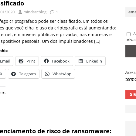
ssificado
sas promessas de emprego na Meta, Disney, Coca-Cola e Spotify
/01/2020
mindsecblog
1
fego criptografado pode ser classificado. Em todos os
es que você olha, o uso da criptografia está aumentando:
 guardrails, a autonomia da IA se torna um risco
NOTÍCIAS
A
ternet, em nuvens públicas e privadas, nas empresas e
eleva taxa de sucesso de phishing para 54%
NOTÍCIAS
priva
ispositivos pessoais. Um dos impulsionadores
[…]
this:
Email
Print
Facebook
LinkedIn
Acess
X
Telegram
WhatsApp
termo
his:
SI
enciamento de risco de ransomware: