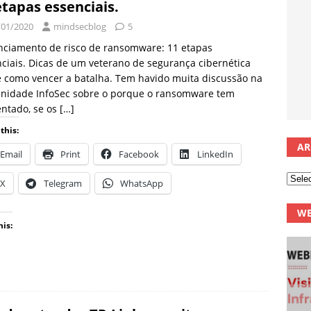
etapas essenciais.
/01/2020
mindsecblog
5
nciamento de risco de ransomware: 11 etapas
ciais. Dicas de um veterano de segurança cibernética
 como vencer a batalha. Tem havido muita discussão na
nidade InfoSec sobre o porque o ransomware tem
ntado, se os
[…]
this:
AR
Email
Print
Facebook
LinkedIn
X
Telegram
WhatsApp
WE
his: