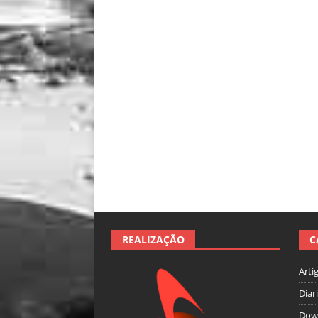
REALIZAÇÃO
C
Arti
Diar
Dow