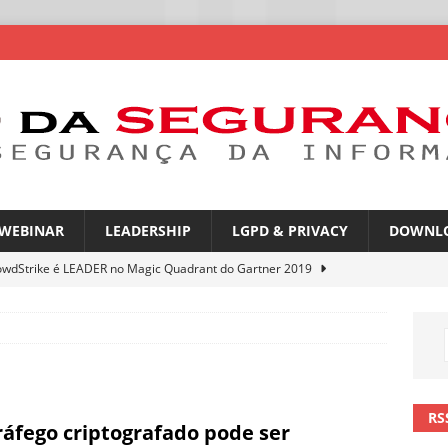
WEBINAR
LEADERSHIP
LGPD & PRIVACY
DOWNL
owdStrike é LEADER no Magic Quadrant do Gartner 2019
rica Latina é a segunda região mais exposta a ciberameaças
ÍCIAS
amplia desafio de segurança e governança nas redes corporativas
RS
ráfego criptografado pode ser