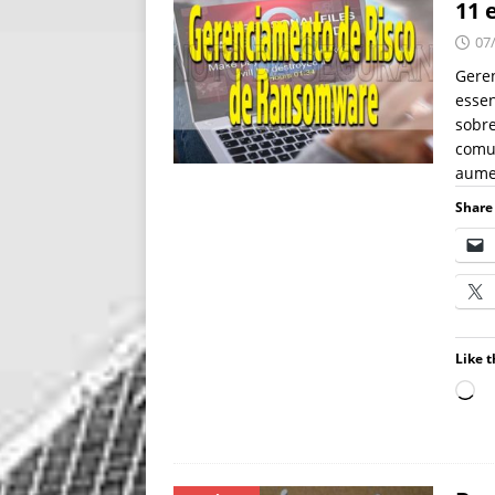
11 
07
Gere
essen
sobre
comu
aume
Share 
Like t