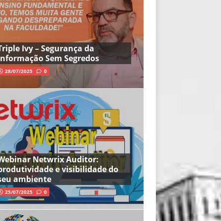
Triple Ivy – Segurança da
Informação Sem Segredos
28/07/2025
0
Webinar Netwrix Auditor:
produtividade e visibilidade do
seu ambiente
25/07/2025
0