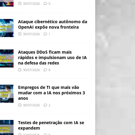
30/07/2026
0
Ataque cibernético autônomo da
OpenAI expõe nova fronteira
30/07/2026
1
Ataques DDoS ficam mais
rápidos e impulsionam uso de IA
na defesa das redes
30/07/2026
8
Empregos de TI que mais vão
mudar com a IA nos próximos 3
anos
30/07/2026
2
Testes de penetração com IA se
expandem
22/07/2026
5