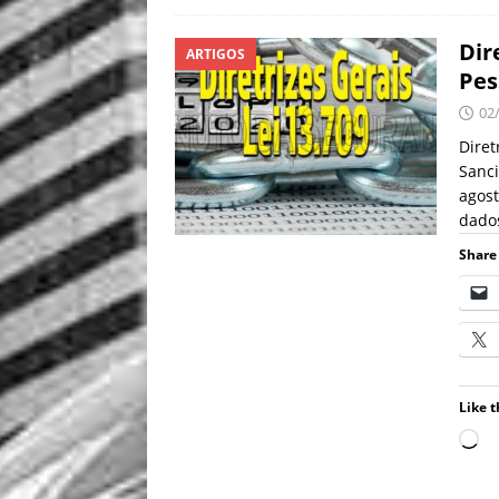
Dir
ARTIGOS
Pes
02
Diret
Sanc
agost
dados
Share 
Like t