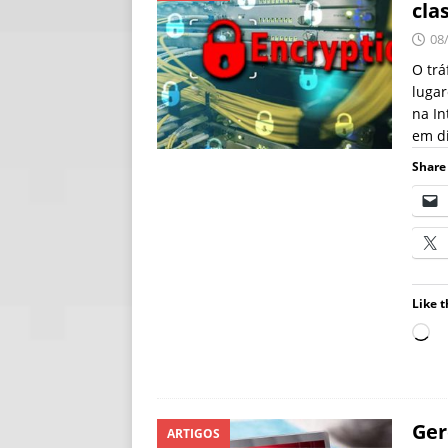
cla
[ 06/08/2026 ]
Fal
08
NOTÍCIAS
O trá
lugar
[ 06/08/2026 ]
Sem
na In
[ 06/08/2026 ]
IA 
em d
Share 
Like t
Ger
ARTIGOS