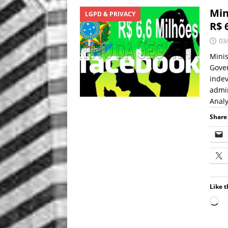
Min
LGPD & PRIVACY
R$ 
03
Minis
Gover
indev
admin
Analy
Share 
Like t