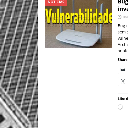
Bug
NOTÍCIAS
inv
06
Bug d
sem s
vulne
Arche
anu
Share 
Like t