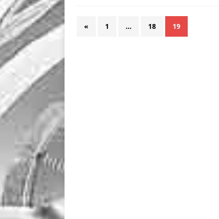
«
1
…
18
19