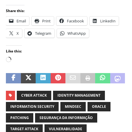
Share this:
Email
Print
Facebook
LinkedIn
X
Telegram
WhatsApp
Like this:
CYBER ATTACK
IDENTITY MANAGEMENT
INFORMATION SECURITY
MINDSEC
ORACLE
PATCHING
SEGURANÇA DA INFORMAÇÃO
TARGET ATTACK
VULNERABILIDADE