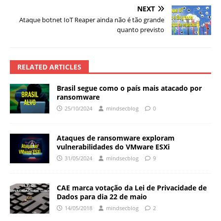
NEXT
Ataque botnet IoT Reaper ainda não é tão grande
quanto previsto
RELATED ARTICLES
Brasil segue como o país mais atacado por
ransomware
25/10/2024
mindsecblog
0
Ataques de ransomware exploram
vulnerabilidades do VMware ESXi
31/05/2024
mindsecblog
9
CAE marca votação da Lei de Privacidade de
Dados para dia 22 de maio
14/05/2018
mindsecblog
2