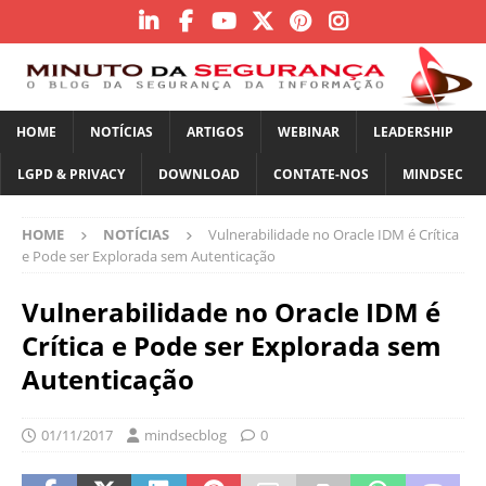
HOME
NOTÍCIAS
ARTIGOS
WEBINAR
LEADERSHIP
LGPD & PRIVACY
DOWNLOAD
CONTATE-NOS
MINDSEC
HOME
NOTÍCIAS
Vulnerabilidade no Oracle IDM é Crítica
e Pode ser Explorada sem Autenticação
Vulnerabilidade no Oracle IDM é
Crítica e Pode ser Explorada sem
Autenticação
01/11/2017
mindsecblog
0