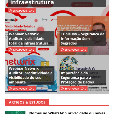
infraestrutura
25/02/2026
0
Webinar Netwrix
Triple Ivy – Segurança da
Auditor: visibilidade
Informação Sem
total da infraestrutura
Segredos
13/02/2026
0
28/07/2025
0
Webinar Netwrix
Auditor: produtividade e
Importância da
visibilidade do seu
Segurança para a
ambiente
Proteção de Dados
25/07/2025
0
16/01/2025
0
ARTIGOS & ESTUDOS
Nomes no WhatsApp privacidade ou novas