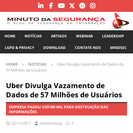
HOME
NOTÍCIAS
ARTIGOS
WEBINAR
LEADERSHIP
LGPD & PRIVACY
DOWNLOAD
CONTATE-NOS
MINDSEC
HOME
NOTÍCIAS
Uber Divulga Vazamento de Dados de
57 Milhões de Usuários
Uber Divulga Vazamento de
Dados de 57 Milhões de Usuários
EMPRESA PAGOU US$100 MIL PARA DESTRUIÇÃO DAS
INFORMAÇÕES
22/11/2017
mindsecblog
3