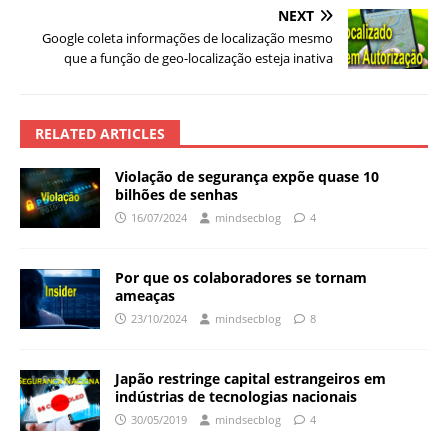
NEXT
Google coleta informações de localização mesmo
que a função de geo-localização esteja inativa
RELATED ARTICLES
Violação de segurança expõe quase 10
bilhões de senhas
16/07/2024
mindsecblog
4
Por que os colaboradores se tornam
ameaças
23/10/2024
mindsecblog
8
Japão restringe capital estrangeiros em
indústrias de tecnologias nacionais
30/05/2019
mindsecblog
4