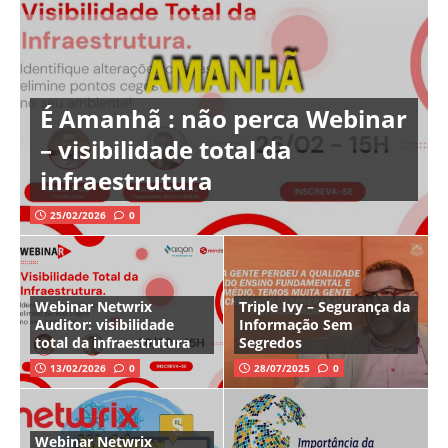
É Amanhã : não perca Webinar
– visibilidade total da
infraestrutura
25/02/2026
0
Webinar Netwrix
Triple Ivy – Segurança da
Auditor: visibilidade
Informação Sem
total da infraestrutura
Segredos
13/02/2026
0
28/07/2025
0
Webinar Netwrix