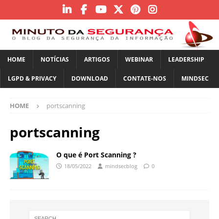
HOME
NOTÍCIAS
ARTIGOS
WEBINAR
LEADERSHIP
LGPD & PRIVACY
DOWNLOAD
CONTATE-NOS
MINDSEC
HOME
portscanning
portscanning
O que é Port Scanning ?
18/05/2022
mindsecblog
0