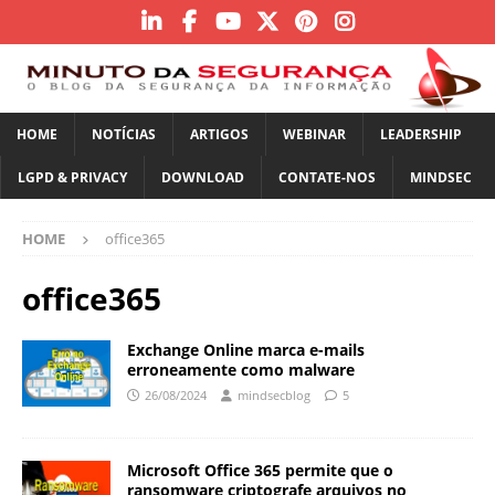
HOME
NOTÍCIAS
ARTIGOS
WEBINAR
LEADERSHIP
LGPD & PRIVACY
DOWNLOAD
CONTATE-NOS
MINDSEC
HOME
office365
office365
Exchange Online marca e-mails
erroneamente como malware
26/08/2024
mindsecblog
5
Microsoft Office 365 permite que o
ransomware criptografe arquivos no