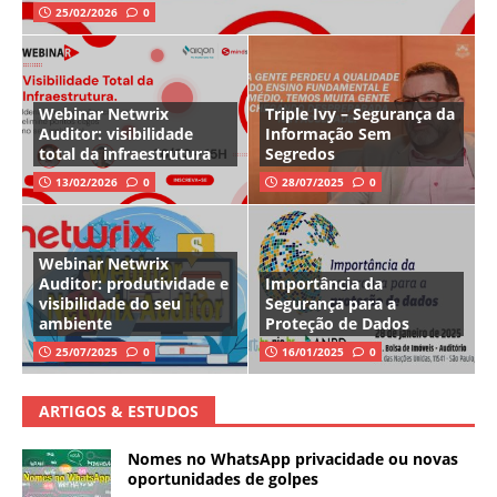
25/02/2026
0
Webinar Netwrix
Triple Ivy – Segurança da
Auditor: visibilidade
Informação Sem
total da infraestrutura
Segredos
13/02/2026
0
28/07/2025
0
Webinar Netwrix
Auditor: produtividade e
Importância da
visibilidade do seu
Segurança para a
ambiente
Proteção de Dados
25/07/2025
0
16/01/2025
0
ARTIGOS & ESTUDOS
Nomes no WhatsApp privacidade ou novas
oportunidades de golpes