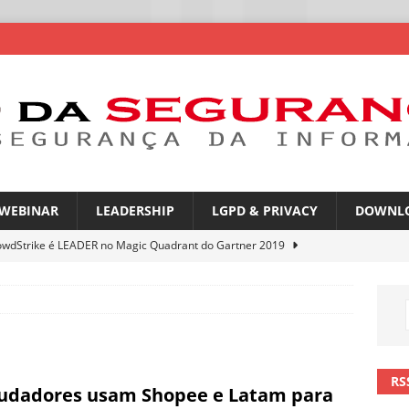
WEBINAR
LEADERSHIP
LGPD & PRIVACY
DOWNL
owdStrike é LEADER no Magic Quadrant do Gartner 2019
rica Latina é a segunda região mais exposta a ciberameaças
ÍCIAS
amplia desafio de segurança e governança nas redes corporativas
RS
udadores usam Shopee e Latam para