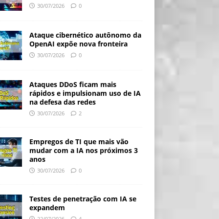
30/07/2026
0
Ataque cibernético autônomo da
OpenAI expõe nova fronteira
30/07/2026
0
Ataques DDoS ficam mais
rápidos e impulsionam uso de IA
na defesa das redes
30/07/2026
2
Empregos de TI que mais vão
mudar com a IA nos próximos 3
anos
30/07/2026
0
Testes de penetração com IA se
expandem
22/07/2026
4