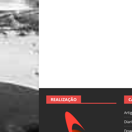
REALIZAÇÃO
C
Arti
Diar
Dow