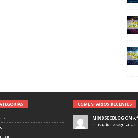
ATEGORIAS
COMENTÁRIOS RECENTES
gos
MINDSECBLOG ON
A 
sensação de segurança
io
nload