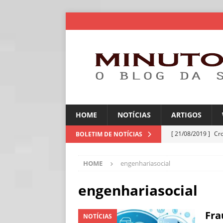
HOME
NOTÍCIAS
ARTIGOS
[ 21/08/2019 ]
Cr
BOLETIM DE NOTÍCIAS
ARTIGOS
HOME
engenhariasocial
[ 06/08/2026 ]
Amé
industriais
NOT
engenhariasocial
[ 06/08/2026 ]
IA 
Fra
NOTÍCIAS
NOTÍCIAS