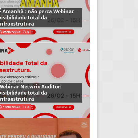
É Amanhã : não perca Webinar –
visibilidade total da
infraestrutura
25/02/2026
0
Webinar Netwrix Auditor:
visibilidade total da
infraestrutura
13/02/2026
0