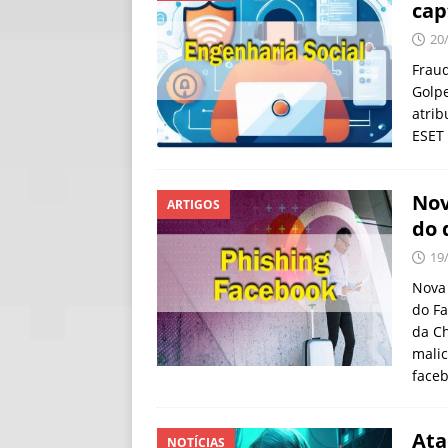
cap
[ 06/08/2026 ]
Fal
20
NOTÍCIAS
Frau
Golpe
[ 06/08/2026 ]
Sem
atrib
[ 06/08/2026 ]
IA 
ESET
Nov
ARTIGOS
do 
19
Nova
do F
da Ch
malic
face
Ata
NOTÍCIAS