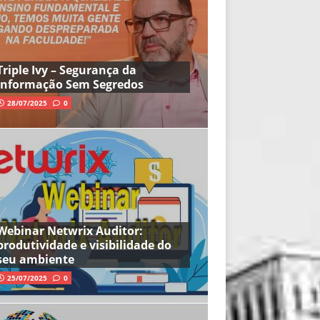
Triple Ivy – Segurança da
Informação Sem Segredos
28/07/2025
0
Webinar Netwrix Auditor:
produtividade e visibilidade do
seu ambiente
25/07/2025
0