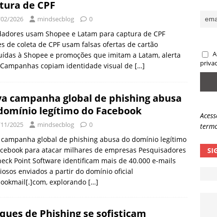
tura de CPF
sas promessas de emprego na Meta, Disney, Coca-Cola e Spotify
/02/2026
mindsecblog
0
dadores usam Shopee e Latam para captura de CPF
s de coleta de CPF usam falsas ofertas de cartão
 guardrails, a autonomia da IA se torna um risco
NOTÍCIAS
A
uídas à Shopee e promoções que imitam a Latam, alerta
eleva taxa de sucesso de phishing para 54%
NOTÍCIAS
priva
 Campanhas copiam identidade visual de
[…]
a campanha global de phishing abusa
domínio legítimo do Facebook
Acess
/11/2025
mindsecblog
0
termo
 campanha global de phishing abusa do domínio legítimo
acebook para atacar milhares de empresas Pesquisadores
SI
eck Point Software identificam mais de 40.000 e-mails
iosos enviados a partir do domínio oficial
bookmail[.]com, explorando
[…]
ques de Phishing se sofisticam