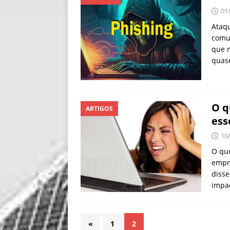
01
Ataqu
comu
que 
quase
O q
ARTIGOS
ess
10
O que
empre
diss
impac
«
1
2