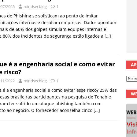
/07/2025
mindsecblog
1
es de Phishing se sofisticam ao ponto de imitar
nicações internas e desafiam empresas. Dados apontam
mais de 60% dos golpes simulam equipes internas e
 80% dos incidentes de segurança estão ligados a
[…]
ue é a engenharia social e como evitar
AR
e risco?
/11/2022
mindsecblog
1
 é a engenharia social e como evitar esse risco? 25% das
WE
sas brasileiras participantes na pesquisa de Tenable
eram ter sofrido um ataque phishing também com
to ao negócio. O fornecedor aconselha cinco
[…]