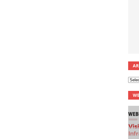
AR
WE