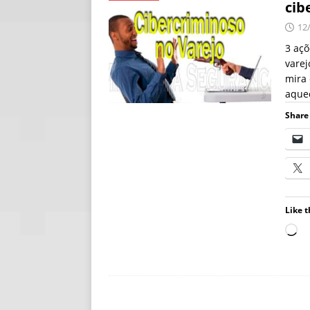
cib
[ 06/08/2026 ]
Fal
12
NOTÍCIAS
3 açõ
varej
[ 06/08/2026 ]
Sem
mira
[ 06/08/2026 ]
IA 
aque
Share 
Like t