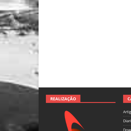
REALIZAÇÃO
C
Arti
Diar
Dow