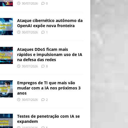
30/07/2026
0
Ataque cibernético autônomo da
OpenAI expõe nova fronteira
30/07/2026
1
Ataques DDoS ficam mais
rápidos e impulsionam uso de IA
na defesa das redes
30/07/2026
8
Empregos de TI que mais vão
mudar com a IA nos próximos 3
anos
30/07/2026
2
Testes de penetração com IA se
expandem
22/07/2026
5