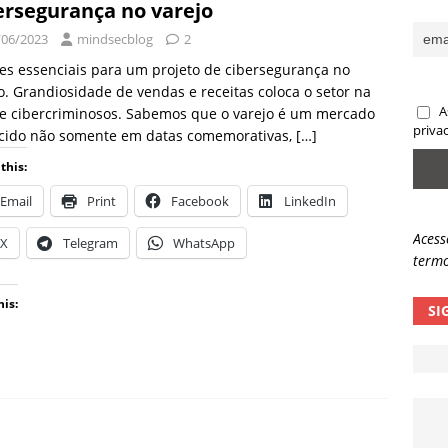
ersegurança no varejo
sas promessas de emprego na Meta, Disney, Coca-Cola e Spotify
/06/2023
mindsecblog
2
es essenciais para um projeto de cibersegurança no
o. Grandiosidade de vendas e receitas coloca o setor na
 guardrails, a autonomia da IA se torna um risco
NOTÍCIAS
A
 e cibercriminosos. Sabemos que o varejo é um mercado
eleva taxa de sucesso de phishing para 54%
NOTÍCIAS
priva
cido não somente em datas comemorativas,
[…]
this:
Email
Print
Facebook
LinkedIn
Acess
X
Telegram
WhatsApp
termo
his:
SI