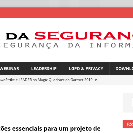
WEBINAR
LEADERSHIP
LGPD & PRIVACY
DOWNL
owdStrike é LEADER no Magic Quadrant do Gartner 2019
rica Latina é a segunda região mais exposta a ciberameaças
ÍCIAS
amplia desafio de segurança e governança nas redes corporativas
RS
ções essenciais para um projeto de