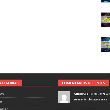
ATEGORIAS
COMENTÁRIOS RECENTES
gos
MINDSECBLOG ON
A 
sensação de segurança
io
nload