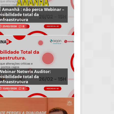
É Amanhã : não perca Webinar –
visibilidade total da
infraestrutura
25/02/2026
0
Webinar Netwrix Auditor:
visibilidade total da
infraestrutura
13/02/2026
0