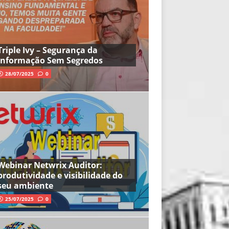
Triple Ivy – Segurança da
Informação Sem Segredos
28/07/2025
0
Webinar Netwrix Auditor:
produtividade e visibilidade do
seu ambiente
25/07/2025
0