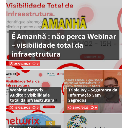
É Amanhã : não perca Webinar
– visibilidade total da
infraestrutura
25/02/2026
0
Webinar Netwrix
Triple Ivy – Segurança da
Auditor: visibilidade
Informação Sem
total da infraestrutura
Segredos
13/02/2026
0
28/07/2025
0