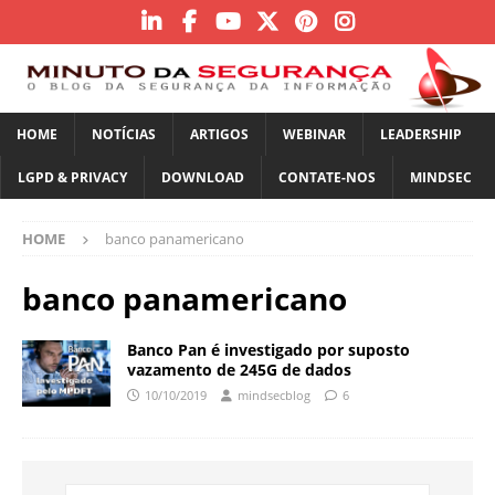
HOME
NOTÍCIAS
ARTIGOS
WEBINAR
LEADERSHIP
LGPD & PRIVACY
DOWNLOAD
CONTATE-NOS
MINDSEC
HOME
banco panamericano
banco panamericano
Banco Pan é investigado por suposto
vazamento de 245G de dados
10/10/2019
mindsecblog
6