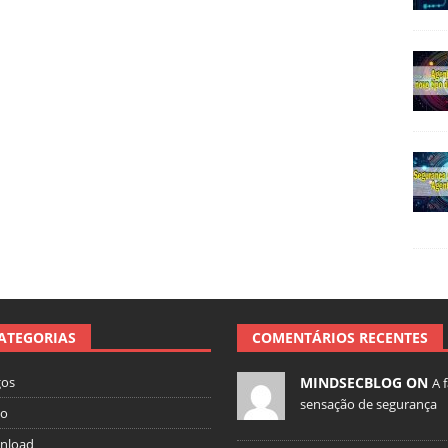
ATEGORIAS
COMENTÁRIOS RECENTES
gos
MINDSECBLOG ON
A 
sensação de segurança
io
nload