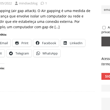
/05/2022
mindsecblog
1
sas promessas de emprego na Meta, Disney, Coca-Cola e Spotify
apping (air gap attack). O Air gapping é uma medida de
rança que envolve isolar um computador ou rede e
ir que ele estabeleça uma conexão externa. Por
 guardrails, a autonomia da IA se torna um risco
NOTÍCIAS
plo, um computador com gap de
[…]
A
eleva taxa de sucesso de phishing para 54%
NOTÍCIAS
priva
this:
Email
Print
Facebook
LinkedIn
X
Telegram
WhatsApp
Acess
termo
his:
SI