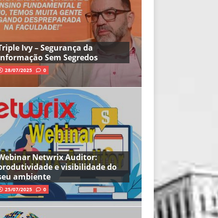
Triple Ivy – Segurança da
Informação Sem Segredos
28/07/2025
0
Webinar Netwrix Auditor:
produtividade e visibilidade do
seu ambiente
25/07/2025
0