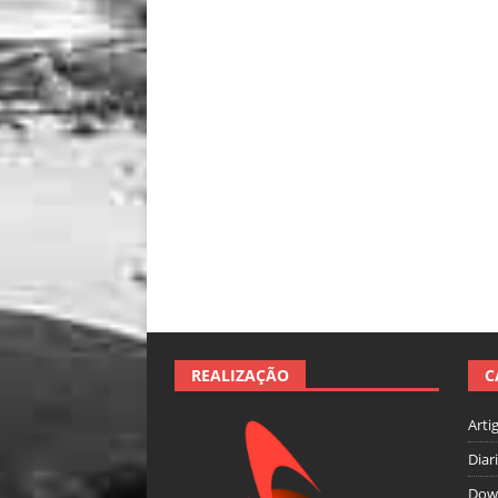
REALIZAÇÃO
C
Arti
Diar
Dow