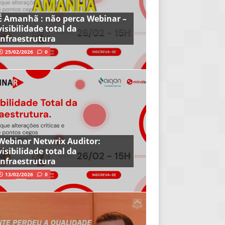
É Amanhã : não perca Webinar –
visibilidade total da
infraestrutura
25/02/2026
0
Webinar Netwrix Auditor:
visibilidade total da
infraestrutura
13/02/2026
0