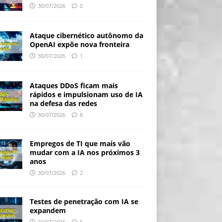
30/07/2026
0
Ataque cibernético autônomo da
OpenAI expõe nova fronteira
30/07/2026
1
Ataques DDoS ficam mais
rápidos e impulsionam uso de IA
na defesa das redes
30/07/2026
8
Empregos de TI que mais vão
mudar com a IA nos próximos 3
anos
30/07/2026
2
Testes de penetração com IA se
expandem
22/07/2026
5