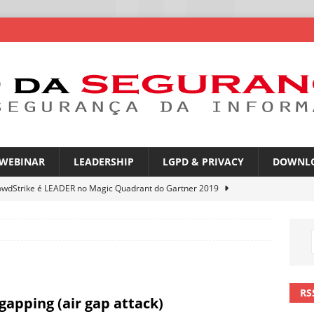
WEBINAR
LEADERSHIP
LGPD & PRIVACY
DOWNL
owdStrike é LEADER no Magic Quadrant do Gartner 2019
rica Latina é a segunda região mais exposta a ciberameaças
ÍCIAS
amplia desafio de segurança e governança nas redes corporativas
RS
 gapping (air gap attack)