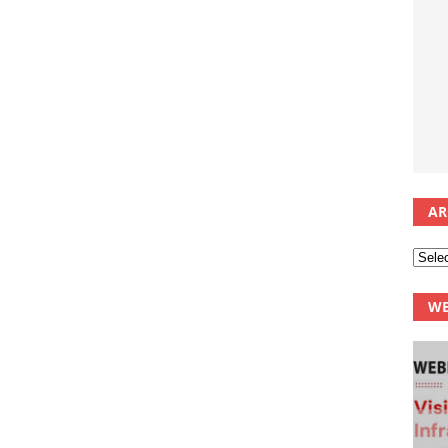
AR
WE