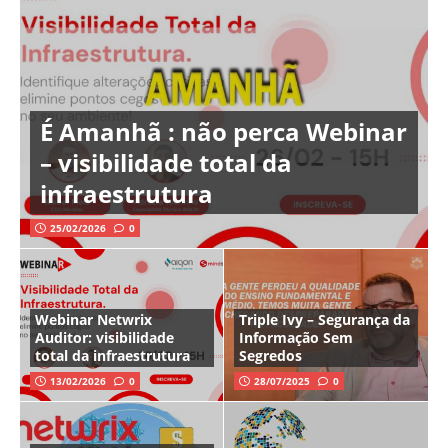
É Amanhã : não perca Webinar
– visibilidade total da
infraestrutura
25/02/2026
0
Webinar Netwrix
Triple Ivy – Segurança da
Auditor: visibilidade
Informação Sem
total da infraestrutura
Segredos
13/02/2026
0
28/07/2025
0