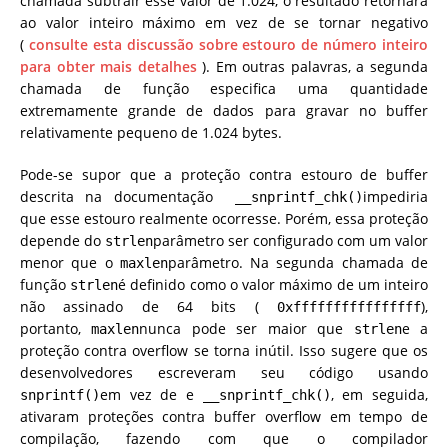
chamada subtrair esse valor de 1.024, o resultado retornará
ao valor inteiro máximo em vez de se tornar negativo
(
consulte esta discussão sobre estouro de número inteiro
para obter mais detalhes
). Em outras palavras, a segunda
chamada de função especifica uma quantidade
extremamente grande de dados para gravar no buffer
relativamente pequeno de 1.024 bytes.
Pode-se supor que a proteção contra estouro de buffer
descrita na documentação
impediria
__snprintf_chk()
que esse estouro realmente ocorresse. Porém, essa proteção
depende do
parâmetro ser configurado com um valor
strlen
menor que o
parâmetro. Na segunda chamada de
maxlen
função
é definido como o valor máximo de um inteiro
strlen
não assinado de 64 bits (
),
0xffffffffffffffff
portanto,
nunca pode ser maior que
e a
maxlen
strlen
proteção contra overflow se torna inútil. Isso sugere que os
desenvolvedores escreveram seu código usando
em vez de e
, em seguida,
snprintf()
__snprintf_chk()
ativaram proteções contra buffer overflow em tempo de
compilação, fazendo com que o compilador