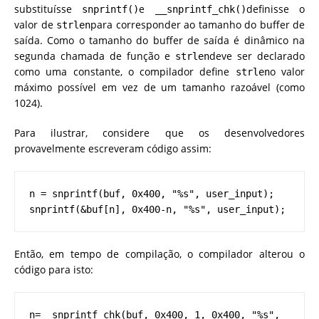
substituísse
e
definisse o
snprintf()
__snprintf_chk()
valor de
para corresponder ao tamanho do buffer de
strlen
saída. Como o tamanho do buffer de saída é dinâmico na
segunda chamada de função e
deve ser declarado
strlen
como uma constante, o compilador define
o valor
strlen
máximo possível em vez de um tamanho razoável (como
1024).
Para ilustrar, considere que os desenvolvedores
provavelmente escreveram código assim:
n = snprintf(buf, 0x400, "%s", user_input);  
snprintf(&buf[n], 0x400-n, "%s", user_input);  
Então, em tempo de compilação, o compilador alterou o
código para isto:
n=__snprintf_chk(buf, 0x400, 1, 0x400, "%s", 