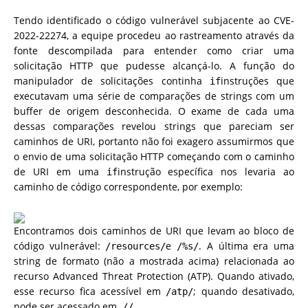
Tendo identificado o código vulnerável subjacente ao CVE-
2022-22274, a equipe procedeu ao rastreamento através da
fonte descompilada para entender como criar uma
solicitação HTTP que pudesse alcançá-lo. A função do
manipulador de solicitações continha
instruções que
if
executavam uma série de comparações de strings com um
buffer de origem desconhecida. O exame de cada uma
dessas comparações revelou strings que pareciam ser
caminhos de URI, portanto não foi exagero assumirmos que
o envio de uma solicitação HTTP começando com o caminho
de URI em uma
instrução específica nos levaria ao
if
caminho de código correspondente, por exemplo:
Encontramos dois caminhos de URI que levam ao bloco de
código vulnerável:
e
. A última era uma
/resources/
/%s/
string de formato (não a mostrada acima) relacionada ao
recurso Advanced Threat Protection (ATP). Quando ativado,
esse recurso fica acessível em
; quando desativado,
/atp/
pode ser acessado em
.
//