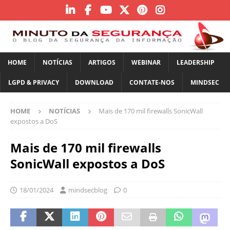
HOME
NOTÍCIAS
ARTIGOS
WEBINAR
LEADERSHIP
LGPD & PRIVACY
DOWNLOAD
CONTATE-NOS
MINDSEC
HOME
NOTÍCIAS
Mais de 170 mil firewalls SonicWall
expostos a DoS
Mais de 170 mil firewalls
SonicWall expostos a DoS
18/01/2024
mindsecblog
0