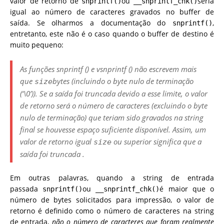
valor de retorno de
ou
seria
snprintf()
__snprintf_chk()
igual ao número de caracteres gravados no buffer de
saída. Se olharmos a documentação do
,
snprintf()
entretanto, este não é o caso quando o buffer de destino é
muito pequeno:
As funções
snprintf
() e
vsnprintf
() não escrevem mais
que
bytes (incluindo o byte nulo de terminação
size
(‘\0’)). Se a saída
foi truncada devido a esse limite, o valor
de retorno será o número de caracteres (excluindo o byte
nulo de terminação) que teriam sido gravados na string
final se houvesse espaço suficiente disponível. Assim, um
valor de retorno igual
ou superior significa que a
size
saída foi truncada
.
Em outras palavras, quando a string de entrada
passada
ou
é maior que o
snprintf()
__snprintf_chk()
número de bytes solicitados para impressão, o valor de
retorno é definido como o número de caracteres na string
de entrada,
não o número de caracteres que foram
realmente