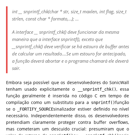
int __
snprintf_chk(char * str, size_t maxlen, int flag, size_t
strlen, const char * formato,…);
…
A interface __
snprintf_chk() deve funcionar da mesma
maneira que a interface snprintf(), exceto que
__snprintf_chk() deve verificar se há estouro de buffer antes
de calcular um resultado….Se um estouro for antecipado,
a função deverá abortar e o programa chamará ele deverá
sair.
Embora seja possível que os desenvolvedores do SonicWall
tenham usado explicitamente o
, essa
__snprintf_chk()
função geralmente é inserida no código C em tempo de
compilação como um substituto para a
função
snprintf()
se o
sinalizador estiver definido no nível
_FORTIFY_SOURCE
necessário. Independentemente disso, os desenvolvedores
pretendiam claramente proteger contra buffer overflows,
mas cometeram um descuido crucial: presumiram que o