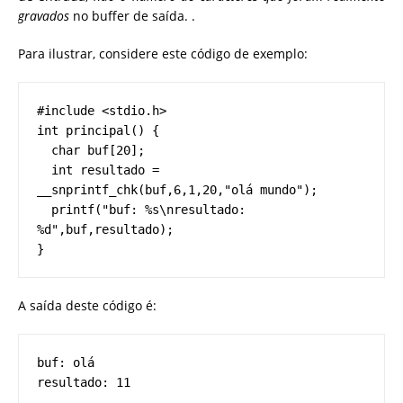
gravados
no buffer de saída. .
Para ilustrar, considere este código de exemplo:
#include <stdio.h>  
int principal() {  
  char buf[20];  
  int resultado = 
__snprintf_chk(buf,6,1,20,"olá mundo");  
  printf("buf: %s\nresultado: 
%d",buf,resultado);
}
A saída deste código é:
buf: olá  
resultado: 11