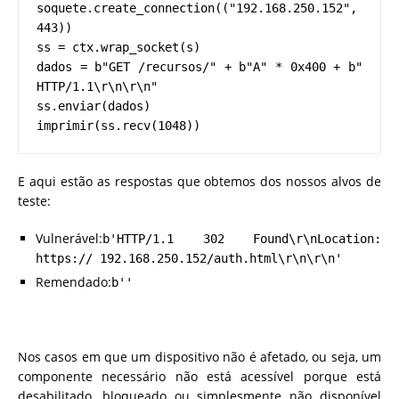
soquete.create_connection(("192.168.250.152", 
443))
ss = ctx.wrap_socket(s)
dados = b"GET /recursos/" + b"A" * 0x400 + b" 
HTTP/1.1\r\n\r\n"
ss.enviar(dados)
imprimir(ss.recv(1048))
E aqui estão as respostas que obtemos dos nossos alvos de
teste:
Vulnerável:
b'HTTP/1.1 302 Found\r\nLocation:
https:// 192.168.250.152/auth.html\r\n\r\n'
Remendado:
b''
Nos casos em que um dispositivo não é afetado, ou seja, um
componente necessário não está acessível porque está
desabilitado, bloqueado ou simplesmente não disponível