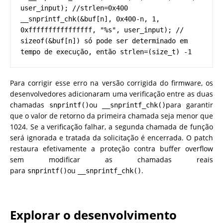
user_input); //strlen=0x400  
__snprintf_chk(&buf[n], 0x400-n, 1, 
0xffffffffffffffff, "%s", user_input); // 
sizeof(&buf[n]) só pode ser determinado em 
tempo de execução, então strlen=(size_t) -1
Para corrigir esse erro na versão corrigida do firmware, os
desenvolvedores adicionaram uma verificação entre as duas
chamadas
ou
para garantir
snprintf()
__snprintf_chk()
que o valor de retorno da primeira chamada seja menor que
1024. Se a verificação falhar, a segunda chamada de função
será ignorada e tratada da solicitação é encerrada. O patch
restaura efetivamente a proteção contra buffer overflow
sem modificar as chamadas reais
para
ou
.
snprintf()
__snprintf_chk()
Explorar o desenvolvimento