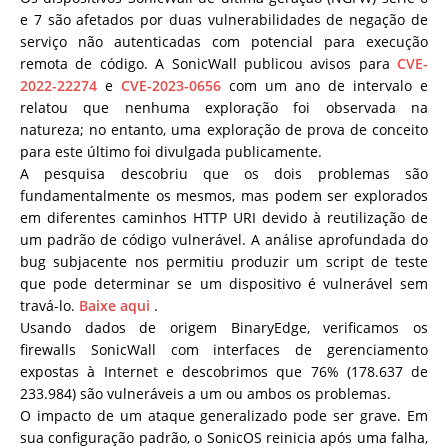
e 7 são afetados por duas vulnerabilidades de negação de
serviço não autenticadas com potencial para execução
remota de código. A SonicWall publicou avisos para
CVE-
2022-22274
e
CVE-2023-0656
com um ano de intervalo e
relatou que nenhuma exploração foi observada na
natureza; no entanto, uma exploração de prova de conceito
para este último foi divulgada publicamente.
A pesquisa descobriu que os dois problemas são
fundamentalmente os mesmos, mas podem ser explorados
em diferentes caminhos HTTP URI devido à reutilização de
um padrão de código vulnerável. A análise aprofundada do
bug subjacente nos permitiu produzir um script de teste
que pode determinar se um dispositivo é vulnerável sem
travá-lo.
Baixe aqui
.
Usando dados de origem BinaryEdge, verificamos os
firewalls SonicWall com interfaces de gerenciamento
expostas à Internet e descobrimos que 76% (178.637 de
233.984) são vulneráveis ​​a um ou ambos os problemas.
O impacto de um ataque generalizado pode ser grave. Em
sua configuração padrão, o SonicOS reinicia após uma falha,