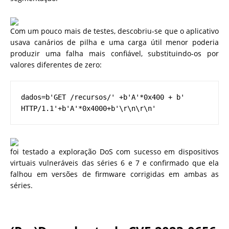
Com um pouco mais de testes, descobriu-se que o aplicativo
usava canários de pilha e uma carga útil menor poderia
produzir uma falha mais confiável, substituindo-os por
valores diferentes de zero:
dados=b'GET /recursos/' +b'A'*0x400 + b' 
HTTP/1.1'+b'A'*0x4000+b'\r\n\r\n'
foi testado a exploração DoS com sucesso em dispositivos
virtuais vulneráveis ​​das séries 6 e 7 e confirmado que ela
falhou em versões de firmware corrigidas em ambas as
séries.