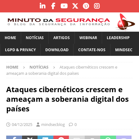
HOME
NOTÍCIAS
ARTIGOS
WEBINAR
LEADERSHIP
LGPD & PRIVACY
DOWNLOAD
CONTATE-NOS
MINDSEC
HOME
NOTÍCIAS
Ataques cibernéticos crescem e
ameaçam a soberania digital dos países
Ataques cibernéticos crescem e
ameaçam a soberania digital dos
países
04/12/2025
mindsecblog
0