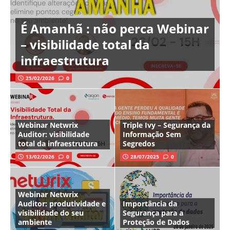
É Amanhã : não perca Webinar
– visibilidade total da
infraestrutura
25/02/2026
0
Webinar Netwrix
Triple Ivy – Segurança da
Auditor: visibilidade
Informação Sem
total da infraestrutura
Segredos
13/02/2026
0
28/07/2025
0
Webinar Netwrix
Auditor: produtividade e
Importância da
visibilidade do seu
Segurança para a
ambiente
Proteção de Dados