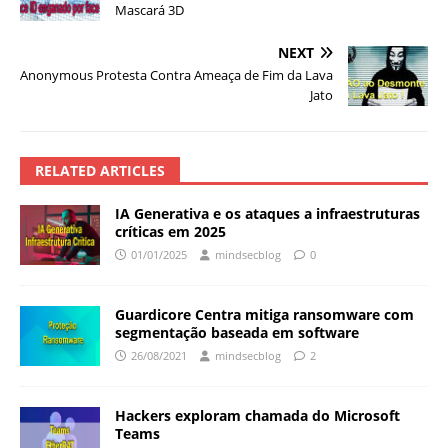
Mascará 3D
NEXT
Anonymous Protesta Contra Ameaça de Fim da Lava
Jato
RELATED ARTICLES
IA Generativa e os ataques a infraestruturas
críticas em 2025
01/01/2025
mindsecblog
0
Guardicore Centra mitiga ransomware com
segmentação baseada em software
26/08/2021
mindsecblog
2
Hackers exploram chamada do Microsoft
Teams