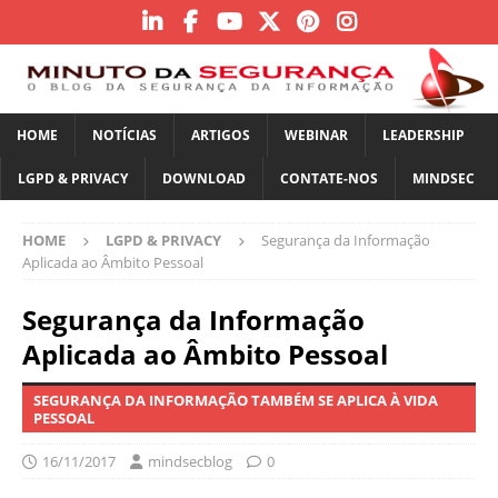
HOME
NOTÍCIAS
ARTIGOS
WEBINAR
LEADERSHIP
LGPD & PRIVACY
DOWNLOAD
CONTATE-NOS
MINDSEC
HOME
LGPD & PRIVACY
Segurança da Informação
Aplicada ao Âmbito Pessoal
Segurança da Informação
Aplicada ao Âmbito Pessoal
SEGURANÇA DA INFORMAÇÃO TAMBÉM SE APLICA À VIDA
PESSOAL
16/11/2017
mindsecblog
0