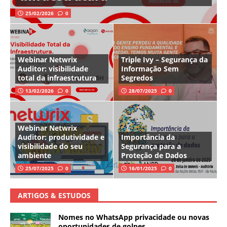
25/02/2026
0
Webinar Netwrix
Triple Ivy – Segurança da
Auditor: visibilidade
Informação Sem
total da infraestrutura
Segredos
13/02/2026
0
28/07/2025
0
Webinar Netwrix
Auditor: produtividade e
Importância da
visibilidade do seu
Segurança para a
ambiente
Proteção de Dados
25/07/2025
0
16/01/2025
0
ARTIGOS & ESTUDOS
Nomes no WhatsApp privacidade ou novas
oportunidades de golpes