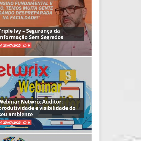
Triple Ivy – Segurança da
Informação Sem Segredos
28/07/2025
0
Webinar Netwrix Auditor:
produtividade e visibilidade do
seu ambiente
25/07/2025
0