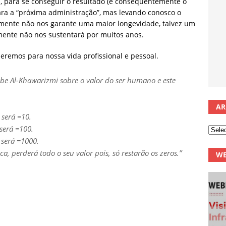
s, para se conseguir o resultado (e consequentemente o
para a “próxima administração”, mas levando conosco o
lmente não nos garante uma maior longevidade, talvez um
mente não nos sustentará por muitos anos.
ueremos para nossa vida profissional e pessoal.
e Al-Khawarizmi sobre o valor do ser humano e este
AR
 será =10.
será =100.
 será =1000.
ca, perderá todo o seu valor pois, só restarão os zeros.
”
WE