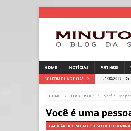
HOME
NOTÍCIAS
ARTIGOS
[ 21/08/2019 ]
Cr
BOLETIM DE NOTÍCIAS
ARTIGOS
HOME
LEADERSHIP
Você é uma pes
[ 06/08/2026 ]
Amé
industriais
NOT
Você é uma pessoa
[ 06/08/2026 ]
IA 
CADA ÁREA TEM UM CÓDIGO DE ÉTICA PARA 
NOTÍCIAS