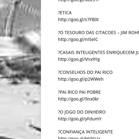
?ETICA
http://goo.gl/s7FB0t
?O TESOURO DAS CITACOES – JIM ROH
http://goo.gl/nI5elC
?CASAIS INTELIGENTES ENRIQUECEM 
http://goo.gl/Vnx9Yg
?CONSELHOS DO PAI RICO
http://goo.gl/p2WWeh
?PAI RICO PAI POBRE
http://goo.gl/9nx0kr
?O JOGO DO DINHEIRO
http://goo.gl/yFdumY
?CONFIANÇA INTELIGENTE
http://goo.gl/k60SUa