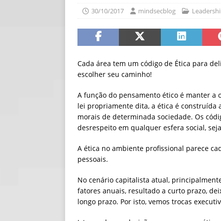
30/10/2017
mindsecblog
Leadersh
[ 06/08/2026 ]
Fal
NOTÍCIAS
[ 06/08/2026 ]
Sem
[ 06/08/2026 ]
IA 
Cada área tem um código de Ética para deli
escolher seu caminho!
A função do pensamento ético é manter a 
lei propriamente dita, a ética é construída 
morais de determinada sociedade. Os código
desrespeito em qualquer esfera social, seja
A ética no ambiente profissional parece cad
pessoais.
No cenário capitalista atual, principalmen
fatores anuais, resultado a curto prazo, d
longo prazo. Por isto, vemos trocas executi