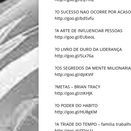
?O SUCESSO NAO OCORRE POR ACASO
http://goo.gl/bdSvfu
?A ARTE DE INFLUENCIAR PESSOAS
http://goo.gl/EUbeoL
?O LIVRO DE OURO DA LIDERANÇA
http://goo.gl/5Lx76a
?OS SEGREDOS DA MENTE MILIONARIA
http://goo.gl/dpKVIF
?METAS – BRIAN TRACY
http://goo.gl/zIKHJK
?O PODER DO HABITO
http://goo.gl/HU8gKM
?A TRIADE DO TEMPO – familia trabalho
http://goo.gl/0Dzs1I