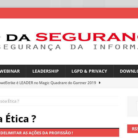
WEBINAR
LEADERSHIP
LGPD & PRIVACY
DOWNL
owdStrike é LEADER no Magic Quadrant do Gartner 2019
soa Ética ?
rica Latina é a segunda região mais exposta a ciberameaças
ÍCIAS
 Ética ?
amplia desafio de segurança e governança nas redes corporativas
RS
DELIMITAR AS AÇÕES DA PROFISSÃO !