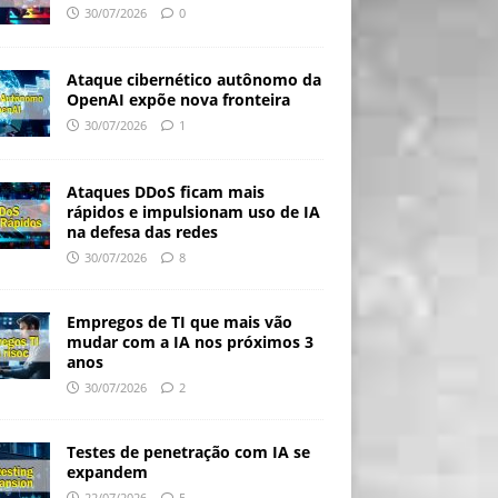
30/07/2026
0
Ataque cibernético autônomo da
OpenAI expõe nova fronteira
30/07/2026
1
Ataques DDoS ficam mais
rápidos e impulsionam uso de IA
na defesa das redes
30/07/2026
8
Empregos de TI que mais vão
mudar com a IA nos próximos 3
anos
30/07/2026
2
Testes de penetração com IA se
expandem
22/07/2026
5