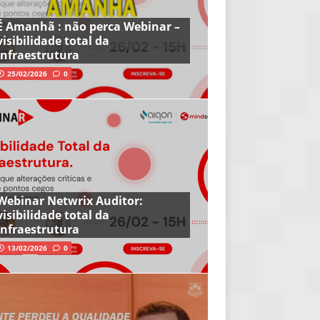
É Amanhã : não perca Webinar –
visibilidade total da
infraestrutura
25/02/2026
0
Webinar Netwrix Auditor:
visibilidade total da
infraestrutura
13/02/2026
0