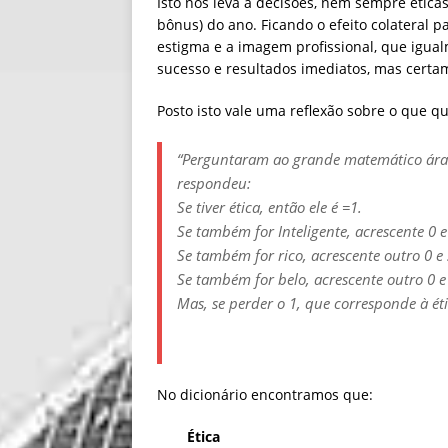
Isto nos leva a decisões, nem sempre ética
bônus) do ano. Ficando o efeito colateral 
estigma e a imagem profissional, que igua
sucesso e resultados imediatos, mas certa
Posto isto vale uma reflexão sobre o que q
“Perguntaram ao grande matemático árab
respondeu:
Se tiver ética, então ele é =1.
Se também for Inteligente, acrescente 0 e
Se também for rico, acrescente outro 0 e 
Se também for belo, acrescente outro 0 e
Mas, se perder o 1, que corresponde à éti
No dicionário encontramos que:
Ética