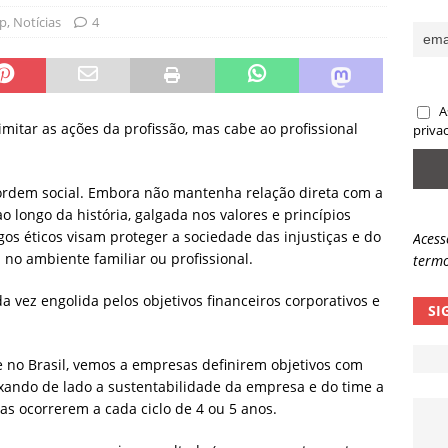
ip
,
Notícias
4
sas promessas de emprego na Meta, Disney, Coca-Cola e Spotify
 guardrails, a autonomia da IA se torna um risco
NOTÍCIAS
A
eleva taxa de sucesso de phishing para 54%
NOTÍCIAS
mitar as ações da profissão, mas cabe ao profissional
priva
ordem social. Embora não mantenha relação direta com a
ao longo da história, galgada nos valores e princípios
s éticos visam proteger a sociedade das injustiças e do
Acess
 no ambiente familiar ou profissional.
termo
a vez engolida pelos objetivos financeiros corporativos e
SI
te no Brasil, vemos a empresas definirem objetivos com
eixando de lado a sustentabilidade da empresa e do time a
vas ocorrerem a cada ciclo de 4 ou 5 anos.