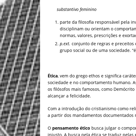
substantivo feminino
parte da filosofia responsável pela i
disciplinam ou orientam o comportam
normas, valores, prescrições e exort
p.ext.
conjunto de regras e preceitos
grupo social ou de uma sociedade. “é.
Ética
, vem do grego ethos e significa cará
sociedade e no comportamento humano. As
os filósofos mais famosos, como Demócrito 
alcançar a felicidade.
Com a introdução do cristianismo como relig
a partir dos mandamentos documentados na
O
pensamento ético
busca julgar o compor
injusto. A busca pela ética se traduz pela