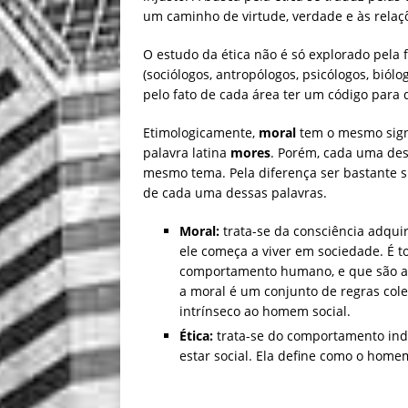
um caminho de virtude, verdade e às relaçõ
O estudo da ética não é só explorado pela f
(sociólogos, antropólogos, psicólogos, biólo
pelo fato de cada área ter um código para 
Etimologicamente,
moral
tem o mesmo signi
palavra latina
mores
. Porém, cada uma des
mesmo tema. Pela diferença ser bastante su
de cada uma dessas palavras.
Moral:
trata-se da consciência adqui
ele começa a viver em sociedade. É 
comportamento humano, e que são adq
a moral é um conjunto de regras cole
intrínseco ao homem social.
Ética:
trata-se do comportamento indi
estar social. Ela define como o home