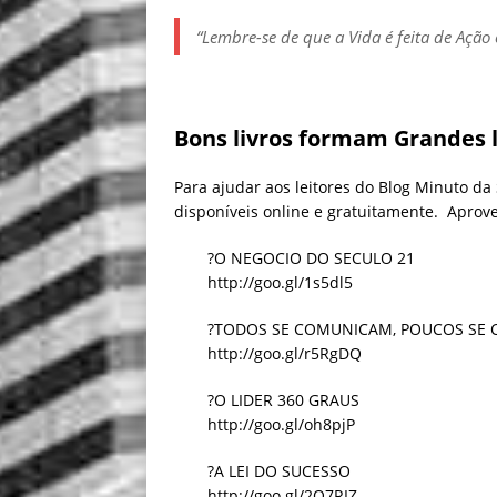
“Lembre-se de que a Vida é feita de Ação 
Bons livros formam Grandes l
Para ajudar aos leitores do Blog Minuto da
disponíveis online e gratuitamente. Aprov
?O NEGOCIO DO SECULO 21
http://goo.gl/1s5dl5
?TODOS SE COMUNICAM, POUCOS SE
http://goo.gl/r5RgDQ
?O LIDER 360 GRAUS
http://goo.gl/oh8pjP
?A LEI DO SUCESSO
http://goo.gl/2Q7RIZ