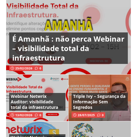
É Amanhã : não perca Webinar
– visibilidade total da
infraestrutura
25/02/2026
0
Webinar Netwrix
Triple Ivy – Segurança da
Auditor: visibilidade
Informação Sem
total da infraestrutura
Segredos
13/02/2026
0
28/07/2025
0