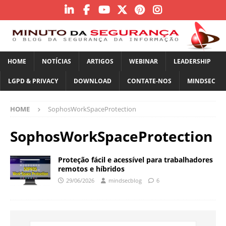
HOME
NOTÍCIAS
ARTIGOS
WEBINAR
LEADERSHIP
LGPD & PRIVACY
DOWNLOAD
CONTATE-NOS
MINDSEC
HOME
SophosWorkSpaceProtection
SophosWorkSpaceProtection
Proteção fácil e acessível para trabalhadores
remotos e híbridos
29/06/2026
mindsecblog
6