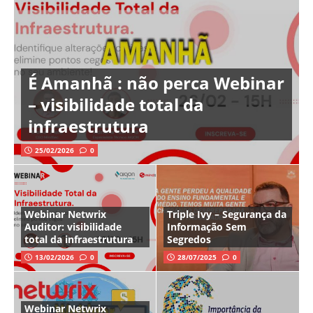
É Amanhã : não perca Webinar
– visibilidade total da
infraestrutura
25/02/2026
0
Webinar Netwrix
Triple Ivy – Segurança da
Auditor: visibilidade
Informação Sem
total da infraestrutura
Segredos
13/02/2026
0
28/07/2025
0
Webinar Netwrix