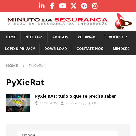
HOME
NOTÍCIAS
ARTIGOS
WEBINAR
LEADERSHIP
LGPD & PRIVACY
DOWNLOAD
CONTATE-NOS
MINDSEC
HOME
PyXieRat
PyXieRat
PyXie RAT: tudo o que se precisa saber
10/10/2025
mindsecblog
0