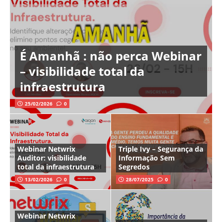
É Amanhã : não perca Webinar
– visibilidade total da
infraestrutura
25/02/2026
0
Webinar Netwrix
Triple Ivy – Segurança da
Auditor: visibilidade
Informação Sem
total da infraestrutura
Segredos
13/02/2026
0
28/07/2025
0
Webinar Netwrix