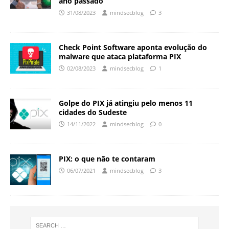
ano passado
31/08/2023
mindsecblog
3
Check Point Software aponta evolução do
malware que ataca plataforma PIX
02/08/2023
mindsecblog
1
Golpe do PIX já atingiu pelo menos 11
cidades do Sudeste
14/11/2022
mindsecblog
0
PIX: o que não te contaram
06/07/2021
mindsecblog
3