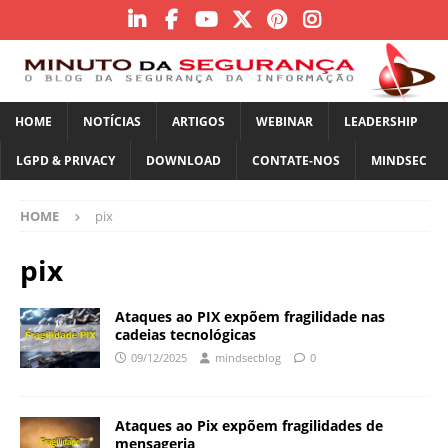
HOME
NOTÍCIAS
ARTIGOS
WEBINAR
LEADERSHIP
LGPD & PRIVACY
DOWNLOAD
CONTATE-NOS
MINDSEC
HOME
pix
pix
Ataques ao PIX expõem fragilidade nas
cadeias tecnológicas
09/12/2025
mindsecblog
0
Ataques ao Pix expõem fragilidades de
mensageria