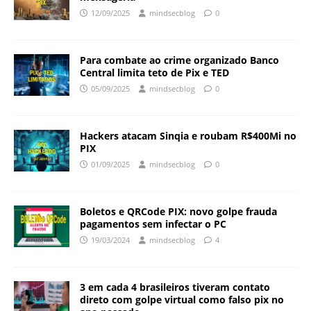
12/09/2025
mindsecblog
0
Para combate ao crime organizado Banco
Central limita teto de Pix e TED
05/09/2025
mindsecblog
0
Hackers atacam Sinqia e roubam R$400Mi no
PIX
01/09/2025
mindsecblog
0
Boletos e QRCode PIX: novo golpe frauda
pagamentos sem infectar o PC
19/03/2024
mindsecblog
4
3 em cada 4 brasileiros tiveram contato
direto com golpe virtual como falso pix no