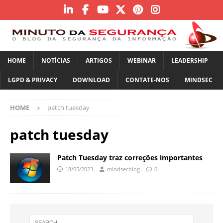
HOME
NOTÍCIAS
ARTIGOS
WEBINAR
LEADERSHIP
LGPD & PRIVACY
DOWNLOAD
CONTATE-NOS
MINDSEC
HOME
patch tuesday
patch tuesday
Patch Tuesday traz correções importantes
18/05/2023
mindsecblog
0