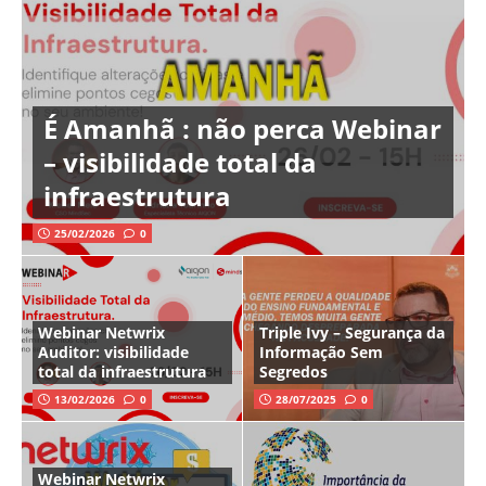
É Amanhã : não perca Webinar
– visibilidade total da
infraestrutura
25/02/2026
0
Webinar Netwrix
Triple Ivy – Segurança da
Auditor: visibilidade
Informação Sem
total da infraestrutura
Segredos
13/02/2026
0
28/07/2025
0
Webinar Netwrix