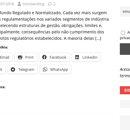
/07/2018
mindsecblog
2
sas promessas de emprego na Meta, Disney, Coca-Cola e Spotify
undo Regulado e Normatizado. Cada vez mais surgem
s regulamentações nos variados segmentos de indústria
elecendo estruturas de gestão, obrigações, limites e,
 guardrails, a autonomia da IA se torna um risco
NOTÍCIAS
cipalmente, consequências pelo não cumprimento dos
A
eleva taxa de sucesso de phishing para 54%
NOTÍCIAS
sitos regulatórios estabelecidos. A maioria delas
[…]
priva
this:
Email
Print
Facebook
LinkedIn
Acess
X
Telegram
WhatsApp
termo
his:
SI