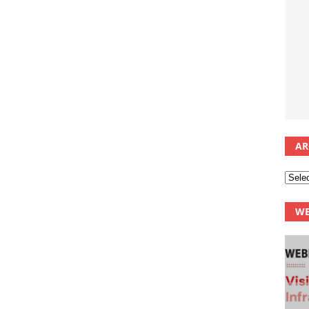
AR
WE