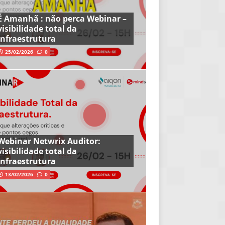
É Amanhã : não perca Webinar –
visibilidade total da
infraestrutura
25/02/2026
0
Webinar Netwrix Auditor:
visibilidade total da
infraestrutura
13/02/2026
0