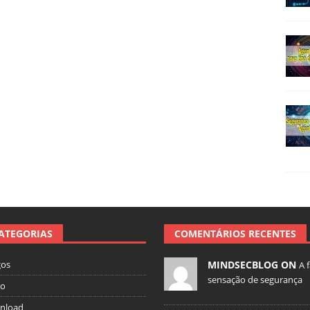
ATEGORIAS
COMENTÁRIOS RECENTES
gos
MINDSECBLOG ON
A 
sensação de segurança
io
nload