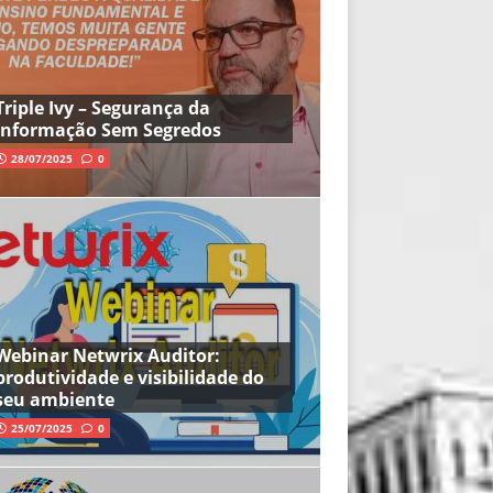
Triple Ivy – Segurança da
Informação Sem Segredos
28/07/2025
0
Webinar Netwrix Auditor:
produtividade e visibilidade do
seu ambiente
25/07/2025
0