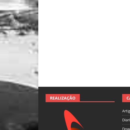
REALIZAÇÃO
C
Arti
Diar
Dow