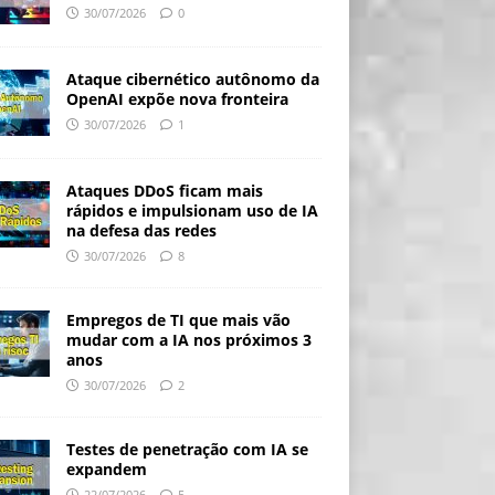
30/07/2026
0
Ataque cibernético autônomo da
OpenAI expõe nova fronteira
30/07/2026
1
Ataques DDoS ficam mais
rápidos e impulsionam uso de IA
na defesa das redes
30/07/2026
8
Empregos de TI que mais vão
mudar com a IA nos próximos 3
anos
30/07/2026
2
Testes de penetração com IA se
expandem
22/07/2026
5