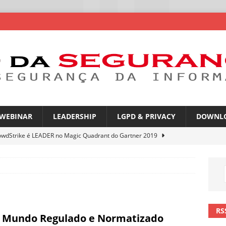
WEBINAR
LEADERSHIP
LGPD & PRIVACY
DOWNL
owdStrike é LEADER no Magic Quadrant do Gartner 2019
rica Latina é a segunda região mais exposta a ciberameaças
ÍCIAS
amplia desafio de segurança e governança nas redes corporativas
RS
Mundo Regulado e Normatizado