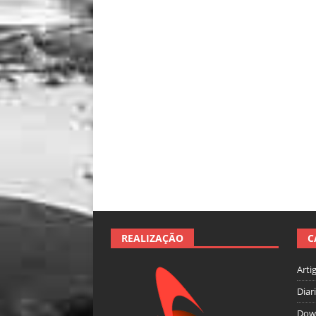
REALIZAÇÃO
C
Arti
Diar
Dow