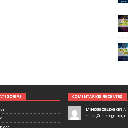
ATEGORIAS
COMENTÁRIOS RECENTES
gos
MINDSECBLOG ON
A 
sensação de segurança
io
nload