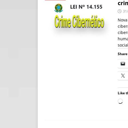
cri
[ 06/08/2026 ]
Fal
31
NOTÍCIAS
Nova 
ciber
[ 06/08/2026 ]
Sem
ciber
[ 06/08/2026 ]
IA 
huma
socia
Share 
Like t