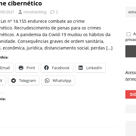
me cibernético
sas promessas de emprego na Meta, Disney, Coca-Cola e Spotify
/05/2021
mindsecblog
2
Lei nº 14.155 endurece combate ao crime
nético. Recrudescimento de penas para os crimes
 guardrails, a autonomia da IA se torna um risco
NOTÍCIAS
A
néticos. A pandemia da Covid-19 mudou os hábitos da
eleva taxa de sucesso de phishing para 54%
NOTÍCIAS
priva
nidade. Consequências graves de ordem sanitária,
l, econômica, jurídica, distanciamento social, perdas
[…]
this:
Email
Print
Facebook
LinkedIn
Acess
termo
X
Telegram
WhatsApp
SI
his: