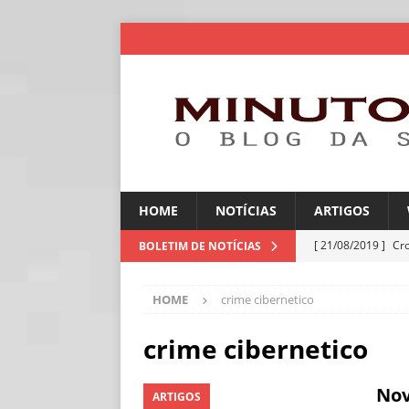
HOME
NOTÍCIAS
ARTIGOS
[ 21/08/2019 ]
Cr
BOLETIM DE NOTÍCIAS
ARTIGOS
HOME
crime cibernetico
[ 06/08/2026 ]
Amé
industriais
NOT
crime cibernetico
[ 06/08/2026 ]
IA 
Nov
ARTIGOS
NOTÍCIAS