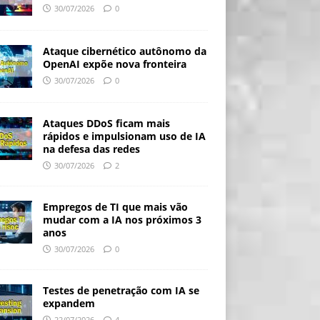
30/07/2026
0
Ataque cibernético autônomo da
OpenAI expõe nova fronteira
30/07/2026
0
Ataques DDoS ficam mais
rápidos e impulsionam uso de IA
na defesa das redes
30/07/2026
2
Empregos de TI que mais vão
mudar com a IA nos próximos 3
anos
30/07/2026
0
Testes de penetração com IA se
expandem
22/07/2026
4