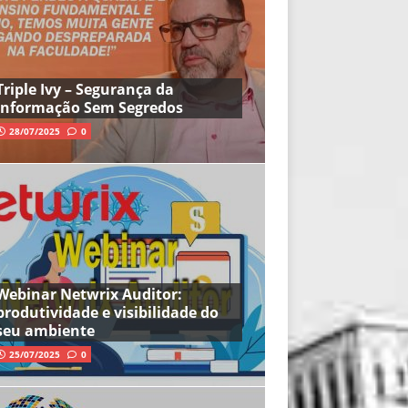
Triple Ivy – Segurança da
Informação Sem Segredos
28/07/2025
0
Webinar Netwrix Auditor:
produtividade e visibilidade do
seu ambiente
25/07/2025
0