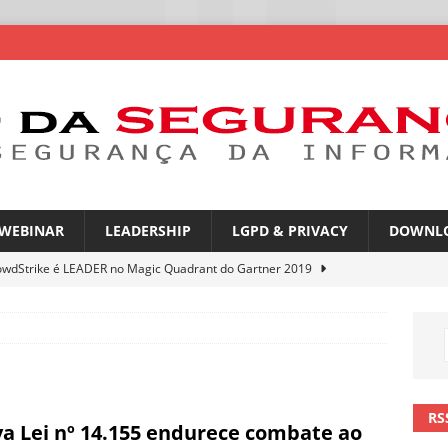
WEBINAR
LEADERSHIP
LGPD & PRIVACY
DOWNL
owdStrike é LEADER no Magic Quadrant do Gartner 2019
rica Latina é a segunda região mais exposta a ciberameaças
ÍCIAS
amplia desafio de segurança e governança nas redes corporativas
RS
a Lei nº 14.155 endurece combate ao