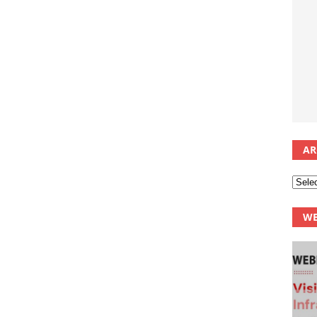
AR
WE