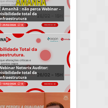
É Amanhã : não perca Webinar –
visibilidade total da
infraestrutura
25/02/2026
0
Webinar Netwrix Auditor:
visibilidade total da
infraestrutura
13/02/2026
0