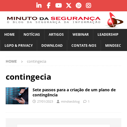
HOME
NOTÍCIAS
ARTIGOS
WEBINAR
LEADERSHIP
LGPD & PRIVACY
DOWNLOAD
CONTATE-NOS
MINDSEC
HOME
contingecia
contingecia
Sete passos para a criação de um plano de
contingência
27/01/2023
mindsecblog
1