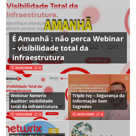
É Amanhã : não perca Webinar
– visibilidade total da
infraestrutura
25/02/2026
0
Webinar Netwrix
Triple Ivy – Segurança da
Auditor: visibilidade
Informação Sem
total da infraestrutura
Segredos
13/02/2026
0
28/07/2025
0