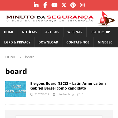
HOME
NOTÍCIAS
ARTIGOS
WEBINAR
LEADERSHIP
LGPD & PRIVACY
DOWNLOAD
CONTATE-NOS
MINDSEC
HOME
board
board
Eleições Board (ISC)2 – Latin America tem
Gabriel Bergel como candidato
31/07/2017
mindsecblog
0