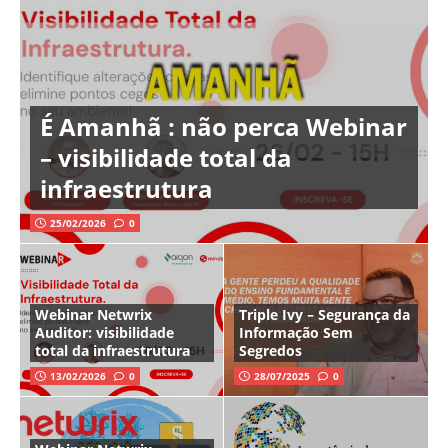
É Amanhã : não perca Webinar
– visibilidade total da
infraestrutura
25/02/2026
0
Webinar Netwrix
Triple Ivy – Segurança da
Auditor: visibilidade
Informação Sem
total da infraestrutura
Segredos
13/02/2026
0
28/07/2025
0