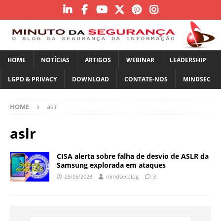
HOME
NOTÍCIAS
ARTIGOS
WEBINAR
LEADERSHIP
LGPD & PRIVACY
DOWNLOAD
CONTATE-NOS
MINDSEC
HOME
aslr
aslr
CISA alerta sobre falha de desvio de ASLR da
Samsung explorada em ataques
25/05/2023
mindsecblog
3