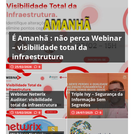
É Amanhã : não perca Webinar
– visibilidade total da
infraestrutura
25/02/2026
0
Webinar Netwrix
Triple Ivy – Segurança da
Auditor: visibilidade
Informação Sem
total da infraestrutura
Segredos
13/02/2026
0
28/07/2025
0