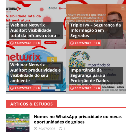
Webinar Netwrix
Triple Ivy – Segurança da
Auditor: visibilidade
Informação Sem
total da infraestrutura
Segredos
13/02/2026
0
28/07/2025
0
Webinar Netwrix
Auditor: produtividade e
Importância da
visibilidade do seu
Segurança para a
ambiente
Proteção de Dados
25/07/2025
0
16/01/2025
0
ARTIGOS & ESTUDOS
Nomes no WhatsApp privacidade ou novas
oportunidades de golpes
30/07/2026
1