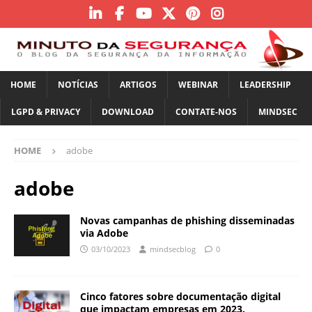
HOME
NOTÍCIAS
ARTIGOS
WEBINAR
LEADERSHIP
LGPD & PRIVACY
DOWNLOAD
CONTATE-NOS
MINDSEC
HOME
adobe
adobe
Novas campanhas de phishing disseminadas
via Adobe
03/10/2023
mindsecblog
0
Cinco fatores sobre documentação digital
que impactam empresas em 2023.