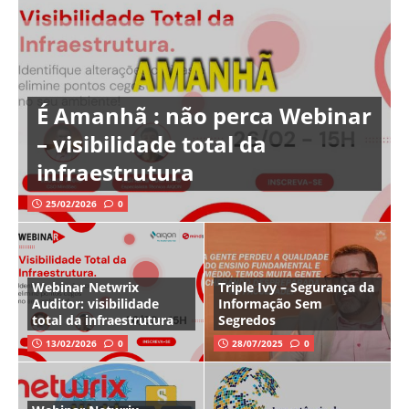
É Amanhã : não perca Webinar
– visibilidade total da
infraestrutura
25/02/2026
0
Webinar Netwrix
Triple Ivy – Segurança da
Auditor: visibilidade
Informação Sem
total da infraestrutura
Segredos
13/02/2026
0
28/07/2025
0