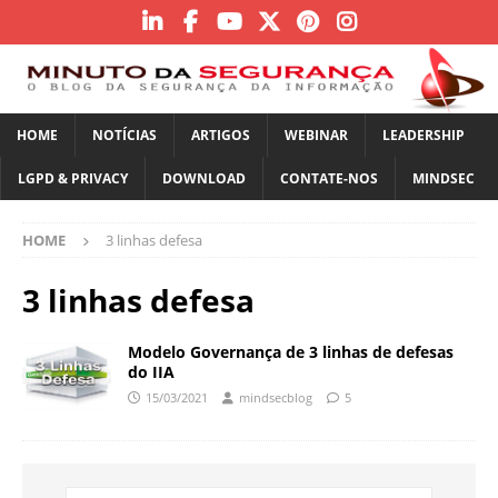
HOME
NOTÍCIAS
ARTIGOS
WEBINAR
LEADERSHIP
LGPD & PRIVACY
DOWNLOAD
CONTATE-NOS
MINDSEC
HOME
3 linhas defesa
3 linhas defesa
Modelo Governança de 3 linhas de defesas
do IIA
15/03/2021
mindsecblog
5