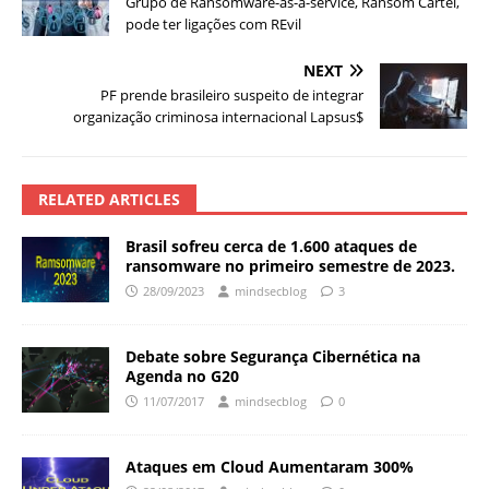
Grupo de Ransomware-as-a-service, Ransom Cartel,
pode ter ligações com REvil
NEXT
PF prende brasileiro suspeito de integrar
organização criminosa internacional Lapsus$
RELATED ARTICLES
Brasil sofreu cerca de 1.600 ataques de
ransomware no primeiro semestre de 2023.
28/09/2023
mindsecblog
3
Debate sobre Segurança Cibernética na
Agenda no G20
11/07/2017
mindsecblog
0
Ataques em Cloud Aumentaram 300%