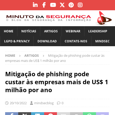
HOME
NOTÍCIAS
ARTIGOS
WEBINAR
LEADERSHIP
LGPD & PRIVACY
DOWNLOAD
CONTATE-NOS
MINDSEC
HOME
ARTIGOS
Mitigação de phishing pode custar às
empresas mais de US$ 1 milhão por ano
Mitigação de phishing pode
custar às empresas mais de US$ 1
milhão por ano
20/10/2022
mindsecblog
0