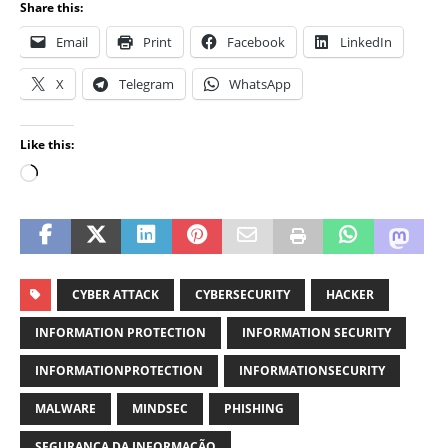
Share this:
Email
Print
Facebook
LinkedIn
X
Telegram
WhatsApp
Like this:
CYBER ATTACK
CYBERSECURITY
HACKER
INFORMATION PROTECTION
INFORMATION SECURITY
INFORMATIONPROTECTION
INFORMATIONSECURITY
MALWARE
MINDSEC
PHISHING
SEGURANÇA DA INFORMAÇÃO