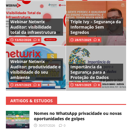
Webinar Netwrix
Triple Ivy – Segurança da
Auditor: visibilidade
Informação Sem
total da infraestrutura
Segredos
13/02/2026
0
28/07/2025
0
Webinar Netwrix
Auditor: produtividade e
Importância da
visibilidade do seu
Segurança para a
ambiente
Proteção de Dados
25/07/2025
0
16/01/2025
0
ARTIGOS & ESTUDOS
Nomes no WhatsApp privacidade ou novas
oportunidades de golpes
30/07/2026
0