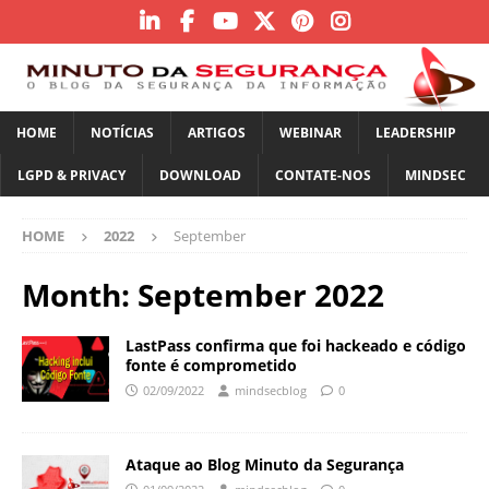
HOME
NOTÍCIAS
ARTIGOS
WEBINAR
LEADERSHIP
LGPD & PRIVACY
DOWNLOAD
CONTATE-NOS
MINDSEC
HOME
2022
September
Month:
September 2022
LastPass confirma que foi hackeado e código
fonte é comprometido
02/09/2022
mindsecblog
0
Ataque ao Blog Minuto da Segurança