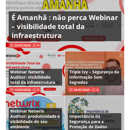
É Amanhã : não perca Webinar
– visibilidade total da
infraestrutura
25/02/2026
0
Webinar Netwrix
Triple Ivy – Segurança da
Auditor: visibilidade
Informação Sem
total da infraestrutura
Segredos
13/02/2026
0
28/07/2025
0
Webinar Netwrix
Auditor: produtividade e
Importância da
visibilidade do seu
Segurança para a
ambiente
Proteção de Dados