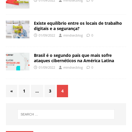
01/09/2022
mindsecblog
0
Existe equilíbrio entre os locais de trabalho
digitais e a segurança?
01/09/2022
mindsecblog
0
Brasil é o segundo país que mais sofre
ataques cibernéticos na América Latina
01/09/2022
mindsecblog
0
«
1
…
3
4