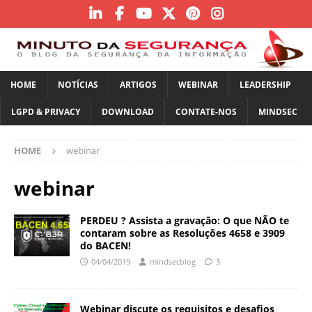
HOME
NOTÍCIAS
ARTIGOS
WEBINAR
LEADERSHIP
LGPD & PRIVACY
DOWNLOAD
CONTATE-NOS
MINDSEC
HOME
webinar
webinar
PERDEU ? Assista a gravação: O que NÃO te
contaram sobre as Resoluções 4658 e 3909
do BACEN!
04/04/2019
mindsecblog
3
Webinar discute os requisitos e desafios