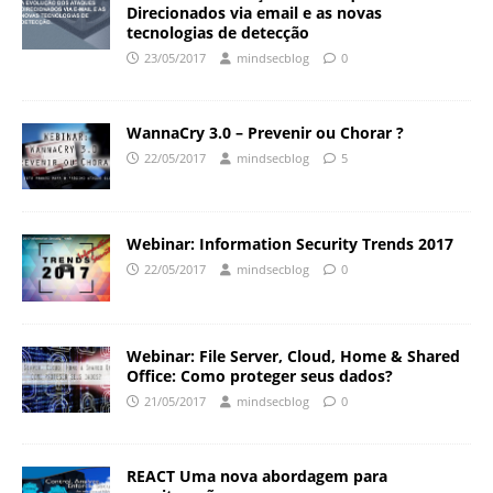
Direcionados via email e as novas
tecnologias de detecção
23/05/2017
mindsecblog
0
WannaCry 3.0 – Prevenir ou Chorar ?
22/05/2017
mindsecblog
5
Webinar: Information Security Trends 2017
22/05/2017
mindsecblog
0
Webinar: File Server, Cloud, Home & Shared
Office: Como proteger seus dados?
21/05/2017
mindsecblog
0
REACT Uma nova abordagem para