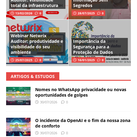
total da infraestrutura
Segredos
13/02/2026
0
28/07/2025
0
Webinar Netwrix
Auditor: produtividade e
Importância da
visibilidade do seu
Segurança para a
ambiente
Proteção de Dados
25/07/2025
0
16/01/2025
0
ARTIGOS & ESTUDOS
Nomes no WhatsApp privacidade ou novas
oportunidades de golpes
30/07/2026
0
O incidente da OpenAI e o fim da nossa zona
de conforto
30/07/2026
0