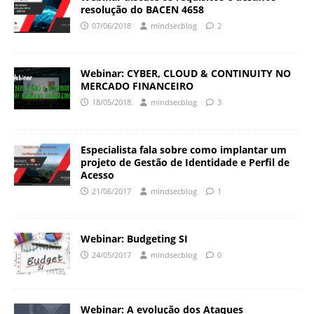
resolução do BACEN 4658
07/06/2018
mindsecblog
2
Webinar: CYBER, CLOUD & CONTINUITY NO
MERCADO FINANCEIRO
18/05/2018
mindsecblog
3
Especialista fala sobre como implantar um
projeto de Gestão de Identidade e Perfil de
Acesso
21/06/2017
mindsecblog
1
Webinar: Budgeting SI
24/05/2017
mindsecblog
0
Webinar: A evolução dos Ataques