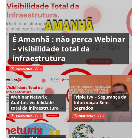
É Amanhã : não perca Webinar
– visibilidade total da
infraestrutura
25/02/2026
0
Webinar Netwrix
Triple Ivy – Segurança da
Auditor: visibilidade
Informação Sem
total da infraestrutura
Segredos
13/02/2026
0
28/07/2025
0