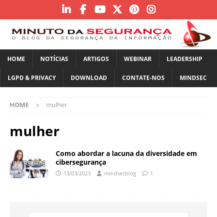
HOME
NOTÍCIAS
ARTIGOS
WEBINAR
LEADERSHIP
LGPD & PRIVACY
DOWNLOAD
CONTATE-NOS
MINDSEC
HOME
mulher
mulher
Como abordar a lacuna da diversidade em
cibersegurança
13/03/2023
mindsecblog
1