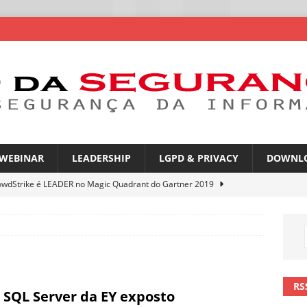
WEBINAR
LEADERSHIP
LGPD & PRIVACY
DOWNL
owdStrike é LEADER no Magic Quadrant do Gartner 2019
rica Latina é a segunda região mais exposta a ciberameaças
ÍCIAS
amplia desafio de segurança e governança nas redes corporativas
RS
 SQL Server da EY exposto