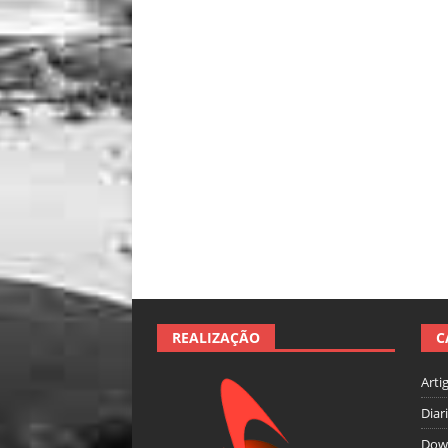
REALIZAÇÃO
C
Arti
Diar
Dow