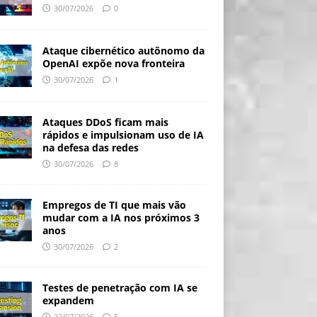
30/07/2026
0
Ataque cibernético autônomo da
OpenAI expõe nova fronteira
30/07/2026
1
Ataques DDoS ficam mais
rápidos e impulsionam uso de IA
na defesa das redes
30/07/2026
8
Empregos de TI que mais vão
mudar com a IA nos próximos 3
anos
30/07/2026
2
Testes de penetração com IA se
expandem
22/07/2026
5