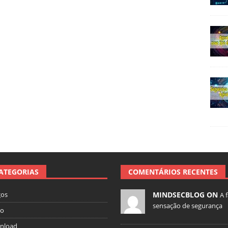
ATEGORIAS
COMENTÁRIOS RECENTES
gos
MINDSECBLOG ON
A 
sensação de segurança
io
nload