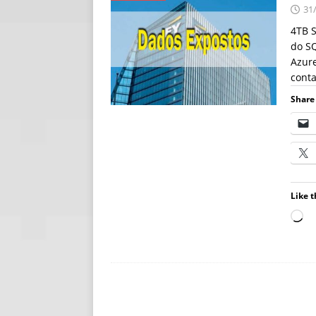
31
[ 06/08/2026 ]
Fal
4TB S
NOTÍCIAS
do SQ
Azur
[ 06/08/2026 ]
Sem
conta
[ 06/08/2026 ]
IA 
Share 
Like t