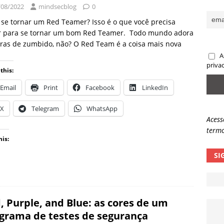
/08/2022
mindsecblog
0
ncidente da OpenAI e o fim da nossa zona de conforto
ARTIGOS
se tornar um Red Teamer? Isso é o que você precisa
lpes com QR Code entram em nova fase
NOTÍCIAS
r para se tornar um bom Red Teamer. Todo mundo adora
ras de zumbido, não? O Red Team é a coisa mais nova
A
priva
this:
Email
Print
Facebook
LinkedIn
X
Telegram
WhatsApp
Acess
termo
his:
SI
, Purple, and Blue: as cores de um
grama de testes de segurança