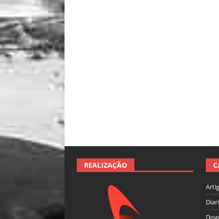
REALIZAÇÃO
C
Arti
Diar
Dow