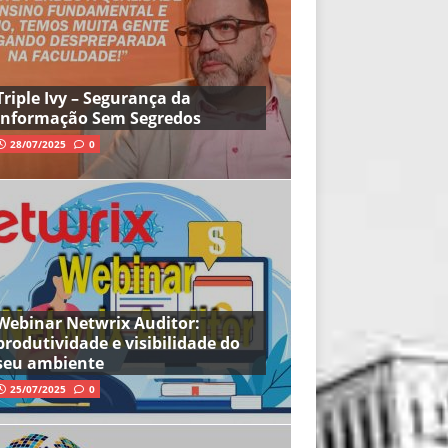
Triple Ivy – Segurança da
Informação Sem Segredos
28/07/2025
0
Webinar Netwrix Auditor:
produtividade e visibilidade do
seu ambiente
25/07/2025
0