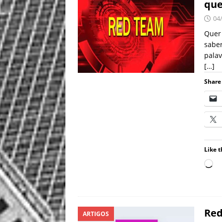
que
04
Quer 
sabe
palav
[…]
Share 
Like t
Red
ARTIGOS