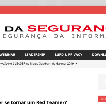
WEBINAR
LEADERSHIP
LGPD & PRIVACY
DOWNL
owdStrike é LEADER no Magic Quadrant do Gartner 2019
atGPT entra na mira de campanhas de phishing
NOTÍCIAS
mes no WhatsApp privacidade ou novas oportunidades de golpes
RS
r se tornar um Red Teamer?
pfakes já enganam 90% dos brasileiros no trabalho
NOTÍCIAS