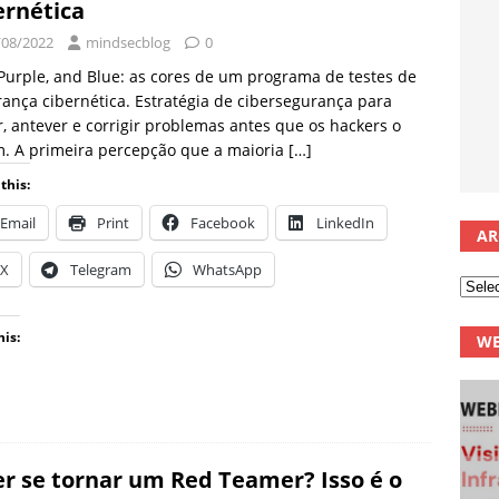
ernética
/08/2022
mindsecblog
0
Purple, and Blue: as cores de um programa de testes de
ança cibernética. Estratégia de cibersegurança para
r, antever e corrigir problemas antes que os hackers o
. A primeira percepção que a maioria
[…]
this:
Email
Print
Facebook
LinkedIn
AR
X
Telegram
WhatsApp
his:
WE
r se tornar um Red Teamer? Isso é o