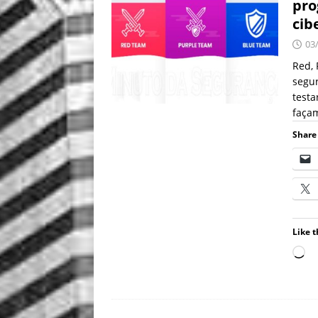
pro
cib
03
Red, 
segur
testa
façam
Share 
Like t