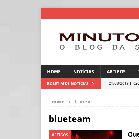
HOME
NOTÍCIAS
ARTIGOS
[ 21/08/2019 ]
Cr
BOLETIM DE NOTÍCIAS
ARTIGOS
HOME
blueteam
[ 30/07/2026 ]
Ch
[ 30/07/2026 ]
No
blueteam
ARTIGOS
Que
ARTIGOS
[ 30/07/2026 ]
Dee