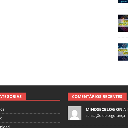
ATEGORIAS
COMENTÁRIOS RECENTES
gos
MINDSECBLOG ON
A 
sensação de segurança
io
nload