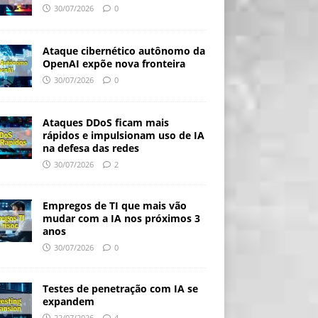
30/07/2026
0
Ataque cibernético autônomo da
OpenAI expõe nova fronteira
30/07/2026
0
Ataques DDoS ficam mais
rápidos e impulsionam uso de IA
na defesa das redes
30/07/2026
2
Empregos de TI que mais vão
mudar com a IA nos próximos 3
anos
30/07/2026
0
Testes de penetração com IA se
expandem
22/07/2026
4