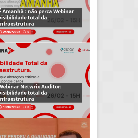
É Amanhã : não perca Webinar –
visibilidade total da
infraestrutura
25/02/2026
0
Webinar Netwrix Auditor:
visibilidade total da
infraestrutura
13/02/2026
0