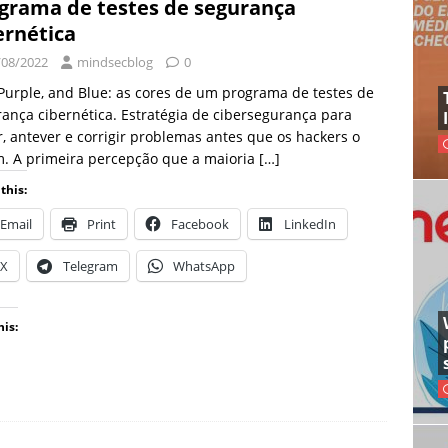
grama de testes de segurança
ernética
/08/2022
mindsecblog
0
Purple, and Blue: as cores de um programa de testes de
ança cibernética. Estratégia de cibersegurança para
r, antever e corrigir problemas antes que os hackers o
. A primeira percepção que a maioria
[…]
this:
Email
Print
Facebook
LinkedIn
X
Telegram
WhatsApp
his: