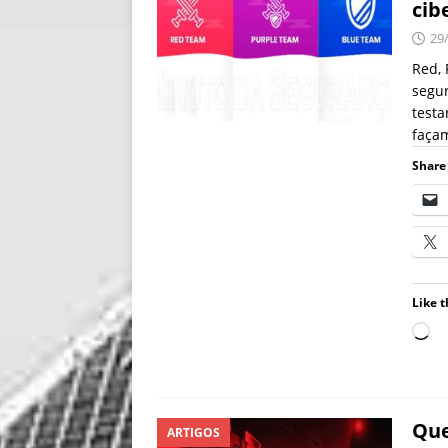
cib
29
Red, 
segur
testa
façam
Share 
Like t
Que
ARTIGOS