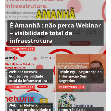
É Amanhã : não perca Webinar
– visibilidade total da
infraestrutura
25/02/2026
0
Webinar Netwrix
Triple Ivy – Segurança da
Auditor: visibilidade
Informação Sem
total da infraestrutura
Segredos
13/02/2026
0
28/07/2025
0
Webinar Netwrix
Auditor: produtividade e
Importância da