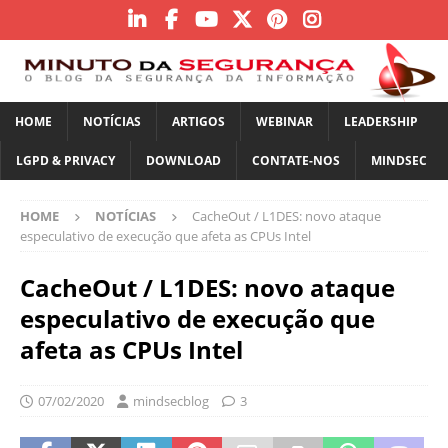
HOME
NOTÍCIAS
ARTIGOS
WEBINAR
LEADERSHIP
LGPD & PRIVACY
DOWNLOAD
CONTATE-NOS
MINDSEC
HOME
NOTÍCIAS
CacheOut / L1DES: novo ataque
especulativo de execução que afeta as CPUs Intel
CacheOut / L1DES: novo ataque
especulativo de execução que
afeta as CPUs Intel
07/02/2020
mindsecblog
3