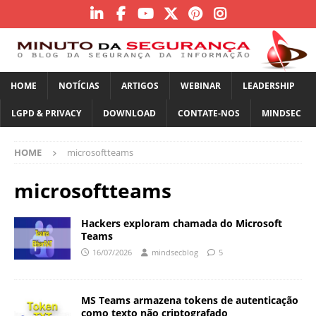
HOME
NOTÍCIAS
ARTIGOS
WEBINAR
LEADERSHIP
LGPD & PRIVACY
DOWNLOAD
CONTATE-NOS
MINDSEC
HOME
microsoftteams
microsoftteams
Hackers exploram chamada do Microsoft
Teams
16/07/2026
mindsecblog
5
MS Teams armazena tokens de autenticação
como texto não criptografado