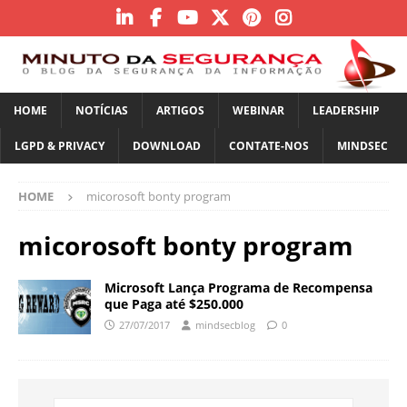
HOME
NOTÍCIAS
ARTIGOS
WEBINAR
LEADERSHIP
LGPD & PRIVACY
DOWNLOAD
CONTATE-NOS
MINDSEC
HOME
micorosoft bonty program
micorosoft bonty program
Microsoft Lança Programa de Recompensa
que Paga até $250.000
27/07/2017
mindsecblog
0