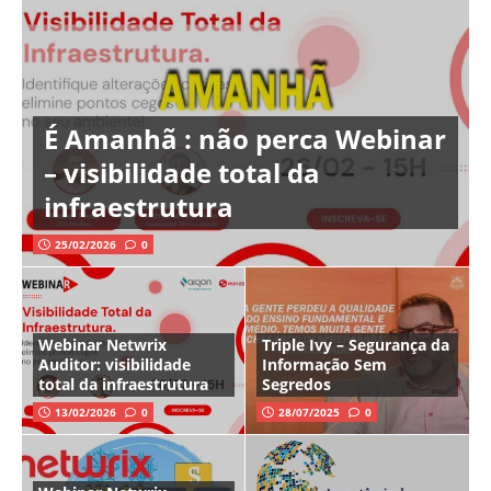
É Amanhã : não perca Webinar
– visibilidade total da
infraestrutura
25/02/2026
0
Webinar Netwrix
Triple Ivy – Segurança da
Auditor: visibilidade
Informação Sem
total da infraestrutura
Segredos
13/02/2026
0
28/07/2025
0