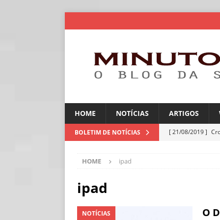
HOME
NOTÍCIAS
ARTIGOS
[ 21/08/2019 ]
Cr
BOLETIM DE NOTÍCIAS
ARTIGOS
HOME
ipad
[ 30/07/2026 ]
Ch
[ 30/07/2026 ]
No
ipad
ARTIGOS
O D
NOTÍCIAS
[ 30/07/2026 ]
Dee