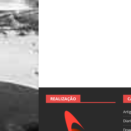
REALIZAÇÃO
C
Arti
Diar
Dow