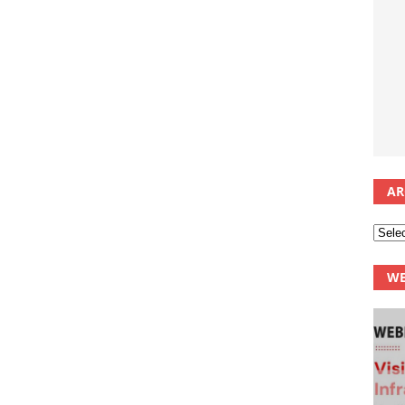
AR
WE