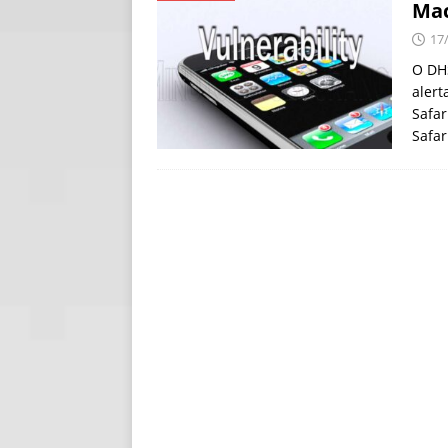
Mac
[ 30/07/2026 ]
O i
17
[ 30/07/2026 ]
Go
O DHS
alert
Safar
Safa