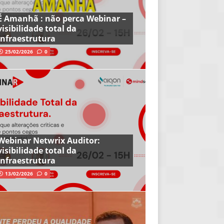
É Amanhã : não perca Webinar –
visibilidade total da
infraestrutura
25/02/2026
0
Webinar Netwrix Auditor:
visibilidade total da
infraestrutura
13/02/2026
0