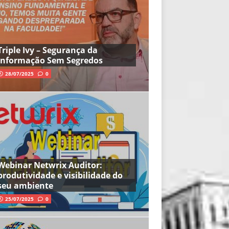
Triple Ivy – Segurança da
Informação Sem Segredos
28/07/2025
0
Webinar Netwrix Auditor:
produtividade e visibilidade do
seu ambiente
25/07/2025
0