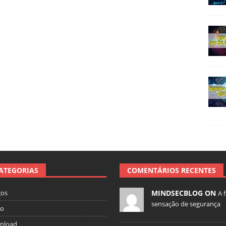
ATEGORIAS
COMENTÁRIOS RECENTES
gos
MINDSECBLOG ON
A 
sensação de segurança
io
nload