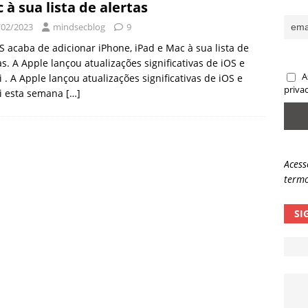
 à sua lista de alertas
ncidente da OpenAI e o fim da nossa zona de conforto
ARTIGOS
/02/2023
mindsecblog
9
lpes com QR Code entram em nova fase
NOTÍCIAS
 acaba de adicionar iPhone, iPad e Mac à sua lista de
as. A Apple lançou atualizações significativas de iOS e
A
i . A Apple lançou atualizações significativas de iOS e
priva
ri esta semana
[…]
Acess
termo
SI