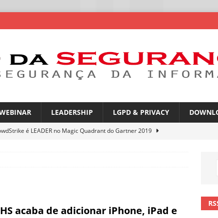
WEBINAR
LEADERSHIP
LGPD & PRIVACY
DOWNL
owdStrike é LEADER no Magic Quadrant do Gartner 2019
atGPT entra na mira de campanhas de phishing
NOTÍCIAS
mes no WhatsApp privacidade ou novas oportunidades de golpes
RS
HS acaba de adicionar iPhone, iPad e
pfakes já enganam 90% dos brasileiros no trabalho
NOTÍCIAS