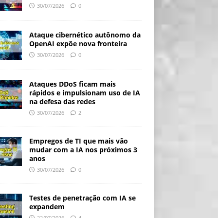
30/07/2026
0
Ataque cibernético autônomo da
OpenAI expõe nova fronteira
30/07/2026
0
Ataques DDoS ficam mais
rápidos e impulsionam uso de IA
na defesa das redes
30/07/2026
2
Empregos de TI que mais vão
mudar com a IA nos próximos 3
anos
30/07/2026
0
Testes de penetração com IA se
expandem
22/07/2026
4