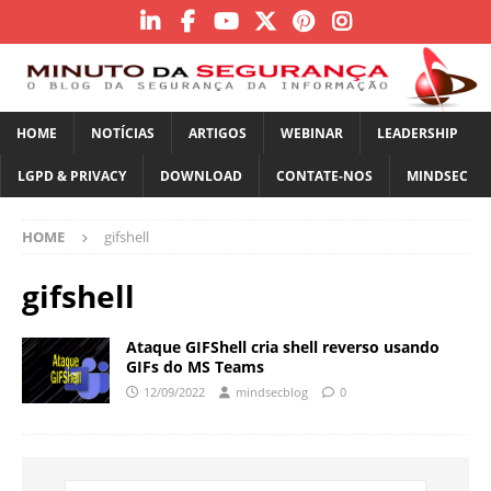
HOME
NOTÍCIAS
ARTIGOS
WEBINAR
LEADERSHIP
LGPD & PRIVACY
DOWNLOAD
CONTATE-NOS
MINDSEC
HOME
gifshell
gifshell
Ataque GIFShell cria shell reverso usando
GIFs do MS Teams
12/09/2022
mindsecblog
0