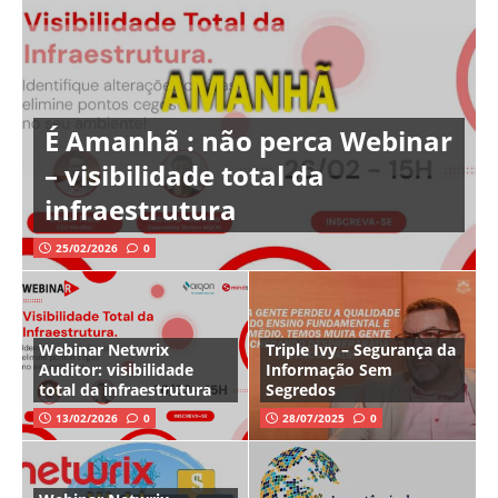
É Amanhã : não perca Webinar
– visibilidade total da
infraestrutura
25/02/2026
0
Webinar Netwrix
Triple Ivy – Segurança da
Auditor: visibilidade
Informação Sem
total da infraestrutura
Segredos
13/02/2026
0
28/07/2025
0