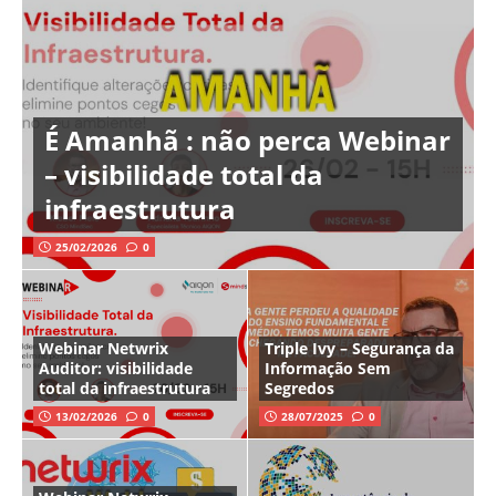
É Amanhã : não perca Webinar
– visibilidade total da
infraestrutura
25/02/2026
0
Webinar Netwrix
Triple Ivy – Segurança da
Auditor: visibilidade
Informação Sem
total da infraestrutura
Segredos
13/02/2026
0
28/07/2025
0