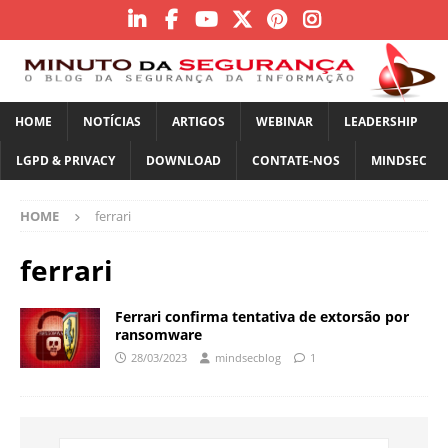
HOME
NOTÍCIAS
ARTIGOS
WEBINAR
LEADERSHIP
LGPD & PRIVACY
DOWNLOAD
CONTATE-NOS
MINDSEC
HOME
ferrari
ferrari
Ferrari confirma tentativa de extorsão por
ransomware
28/03/2023
mindsecblog
1