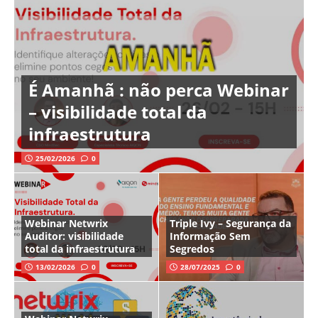
É Amanhã : não perca Webinar
– visibilidade total da
infraestrutura
25/02/2026
0
Webinar Netwrix
Triple Ivy – Segurança da
Auditor: visibilidade
Informação Sem
total da infraestrutura
Segredos
13/02/2026
0
28/07/2025
0