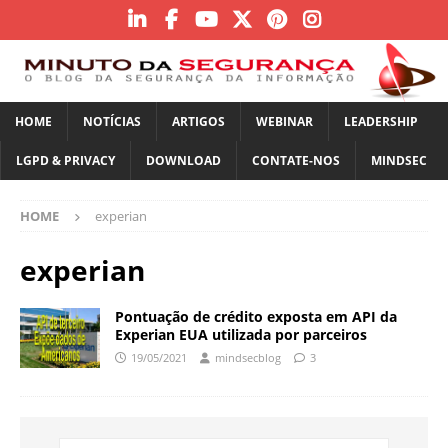
HOME
NOTÍCIAS
ARTIGOS
WEBINAR
LEADERSHIP
LGPD & PRIVACY
DOWNLOAD
CONTATE-NOS
MINDSEC
HOME
experian
experian
Pontuação de crédito exposta em API da
Experian EUA utilizada por parceiros
19/05/2021
mindsecblog
3