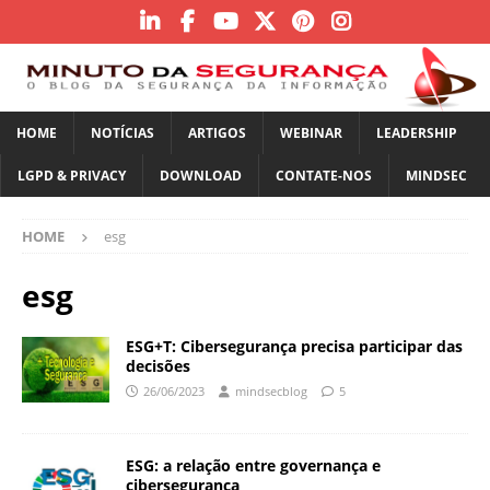
HOME
NOTÍCIAS
ARTIGOS
WEBINAR
LEADERSHIP
LGPD & PRIVACY
DOWNLOAD
CONTATE-NOS
MINDSEC
HOME
esg
esg
ESG+T: Cibersegurança precisa participar das
decisões
26/06/2023
mindsecblog
5
ESG: a relação entre governança e
cibersegurança